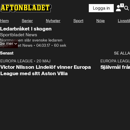
Logga in
Hem
Serier
Nyheter
Sport
Nöje
Livsstil
Ledarbråket i skogen
Sportbladet News
Norrmannen slår svenske ledaren
Se mer
Sportbladet News
•
04.03.17
•
60 sek
Senast
SE ALLA
EUROPA LEAGUE
•
20 MAJ
1:32
EUROPA LEAG
Victor Nilsson Lindelöf vinner Europa
Självmål frå
League med sitt Aston Villa