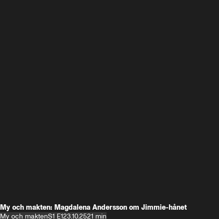
My och makten: Magdalena Andersson om Jimmie-hånet
My och makten
S1 E1
23.10.25
21 min