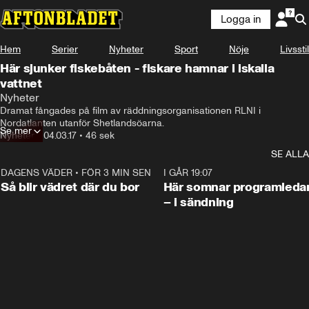
Logga in
Hem
Serier
Nyheter
Sport
Nöje
Livsstil
Här sjunker fiskebåten - fiskare hamnar i iskalla
vattnet
Nyheter
Dramat fångades på film av räddningsorganisationen RLNI i 
Nordatlanten utanför Shetlandsöarna.
Se mer
Nyheter
•
04.03.17
•
46 sek
SE ALLA
DAGENS VÄDER
•
FÖR 3 MIN SEN
1:06
I GÅR 19:07
Så blir vädret där du bor
Här somnar programleda
– i sändning