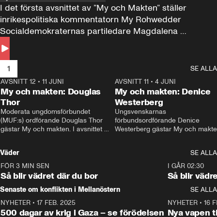
I det första avsnittet av ”My och Makten” ställer 
inrikespolitiska kommentatorn My Rohwedder 
Socialdemokraternas partiledare Magdalena 
Andersson till svars.
1
SE ALLA
AVSNITT 12
•
11 JUNI
26:27
AVSNITT 11
•
4 JUNI
2
My och makten: Douglas
My och makten: Denice
Thor
Westerberg
Moderata ungdomsförbundet 
Ungsvenskarnas 
(MUF:s) ordförande Douglas Thor 
förbundsordförande Denice 
gästar My och makten. I avsnittet 
Westerberg gästar My och makten.
diskuteras tonårsutvisningarna och 
avsnittet diskuteras migrationsfrå
hur Moderaterna ska locka väljare till 
och hur SD ska locka kvinnliga 
Väder
SE ALLA
valet i höst. 
väljare. 
FÖR 3 MIN SEN
1:06
I GÅR 02:30
Så blir vädret där du bor
Så blir vädr
Senaste om konflikten i Mellanöstern
SE ALLA
NYHETER
•
17 FEB. 2025
0:45
NYHETER
•
16 F
500 dagar av krig i Gaza – se förödelsen
Nya vapen ti