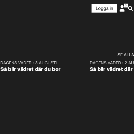
Logga in
SE ALLA
6
DAGENS VÄDER
•
3 AUGUSTI
1:06
DAGENS VÄDER
•
2 A
Så blir vädret där du bor
Så blir vädret där