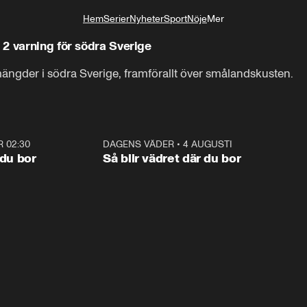
Hem
Serier
Nyheter
Sport
Nöje
Mer
Livsstil
2 varning för södra Sverige
ngder i södra Sverige, framförallt över smålandskusten.
R 02:30
1:06
DAGENS VÄDER
•
4 AUGUSTI
1:0
 du bor
Så blir vädret där du bor