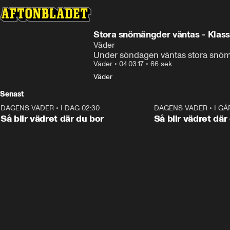
Stora snömängder väntas - Klass 
Väder
Under söndagen väntas stora snömä
Väder
•
04.03.17
•
66 sek
Väder
Senast
DAGENS VÄDER
•
I DAG 02:30
1:06
DAGENS VÄDER
•
I GÅ
Så blir vädret där du bor
Så blir vädret där