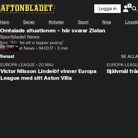
Logga in
Hem
Serier
Nyheter
Sport
Nöje
Livsstil
Omtalade situationen – här svarar Zlatan
Sportbladet News
Ibra: "Mitt fel att vi tappar poäng"
Se mer
Sportbladet News
•
04.03.17
•
3 min
Senast
SE ALLA
EUROPA LEAGUE
•
20 MAJ
1:32
EUROPA LEAG
Victor Nilsson Lindelöf vinner Europa
Självmål frå
League med sitt Aston Villa