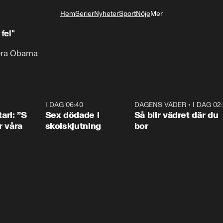
Hem
Serier
Nyheter
Sport
Nöje
Mer
Livsstil
fel"
kera Obama
1:36
I DAG 06:40
0:47
DAGENS VÄDER
•
I DAG 02
1:0
ari: ”S
Sex dödade i
Så blir vädret där du
r våra
skolskjutning
bor