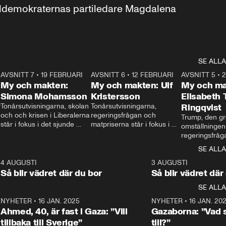
aldemokraternas partiledare Magdalena 
SE ALLA
7
AVSNITT 7
•
19 FEBRUARI
24:30
AVSNITT 6
•
12 FEBRUARI
27:30
AVSNITT 5
•
My och makten:
My och makten: Ulf
My och ma
Simona Mohamsson
Kristersson
Elisabeth
 
Tonårsutvisningarna, skolan 
Tonårsutvisningarna, 
Ringqvist
och och krisen i Liberalerna 
regeringsfrågan och 
Trump, den gr
står i fokus i det sjunde 
matpriserna står i fokus i 
omställningen
avsnittet av ”My och 
det sjätte avsnittet av ”My 
regeringsfråga
makten”. Se när 
och makten”. Se när 
centrum i det 
SE ALLA
Aftonbladets inrikespolitiska 
Aftonbladets inrikespolitiska 
avsnittet av ”
kommentator My 
kommentator My 
6
4 AUGUSTI
1:06
3 AUGUSTI
Makten”. Se nä
Rohwedder ställer 
Rohwedder ställer 
Så blir vädret där du bor
Så blir vädret där
Aftonbladets in
utbildnings- och 
statsminister Ulf Kristersson 
kommentator 
SE ALLA
integrationsminister Simona 
till svars.
Rohwedder stäl
Mohamsson till svars.
Centerpartiets
2
NYHETER
•
16 JAN. 2025
1:01
NYHETER
•
16 JAN. 20
Thand Ring till
Ahmed, 40, är fast i Gaza: ”Vill
Gazaborna: ”Vad s
tillbaka till Sverige”
till?”