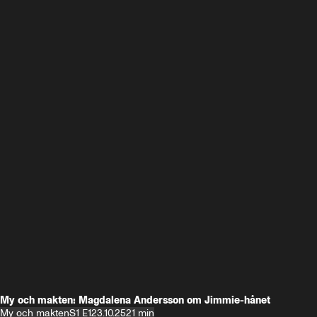
My och makten: Magdalena Andersson om Jimmie-hånet
My och makten
S1 E1
23.10.25
21 min