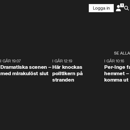
Logga in
SE ALLA
:30
6
I GÅR 19:07
0:42
I GÅR 12:19
0:45
I GÅR 10:16
Dramatiska scenen –
Här knockas
Per-Inge fa
med mirakulöst slut
politikern på
hemmet – 
stranden
komma ut