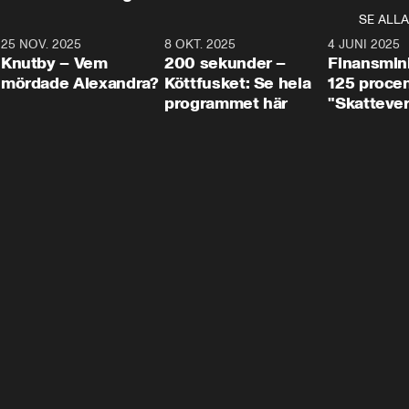
SE ALLA
3
25 NOV. 2025
31:05
8 OKT. 2025
4:29
4 JUNI 2025
Knutby – Vem
200 sekunder –
Finansmin
mördade Alexandra?
Köttfusket: Se hela
125 procent
programmet här
"Skattever
viktig uppg