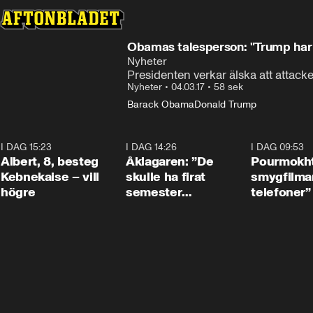
Obamas talesperson: "Trump har 
Nyheter
Presidenten verkar älska att attac
Nyheter
•
04.03.17
•
58 sek
Barack Obama
Donald Trump
I DAG 15:23
0:54
I DAG 14:26
1:54
I DAG 09:53
Albert, 8, besteg
Åklagaren: ”De
Pourmokht
Kebnekaise – vill
skulle ha firat
smygfilma
högre
semester
telefoner”
tillsammans”