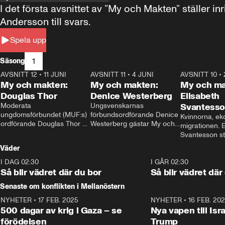
I det första avsnittet av ”My och Makten” ställe
Andersson till svars.
Spela upp
1
Säsong
AVSNITT 12
•
11 JUNI
26:27
AVSNITT 11
•
4 JUNI
23:40
AVSNITT 10
•
My och makten:
My och makten:
My och ma
Douglas Thor
Denice Westerberg
Elisabeth
Moderata 
Ungsvenskarnas 
Svantess
ungdomsförbundet (MUF:s) 
förbundsordförande Denice 
Kvinnorna, ek
ordförande Douglas Thor 
Westerberg gästar My och 
migrationen. E
gästar My och makten. I 
makten. I avsnittet 
Svantesson stäl
avsnittet diskuteras 
diskuteras migrationsfrågan 
när finansmini
Väder
tonårsutvisningarna och hur 
och hur SD ska locka 
Moderaterna ska locka 
kvinnliga väljare. 
I DAG 02:30
1:06
I GÅR 02:30
väljare till valet i höst. 
Så blir vädret där du bor
Så blir vädret där
Senaste om konflikten i Mellanöstern
NYHETER
•
17 FEB. 2025
0:45
NYHETER
•
16 FEB. 20
500 dagar av krig i Gaza – se
Nya vapen till Isr
förödelsen
Trump