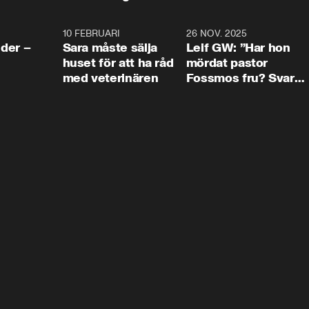
4:24
10 FEBRUARI
4:13
26 NOV. 2025
8:1
der –
Sara måste sälja
Leif GW: ”Har hon
huset för att ha råd
mördat pastor
med veterinären
Fossmos fru? Svar
nej.”