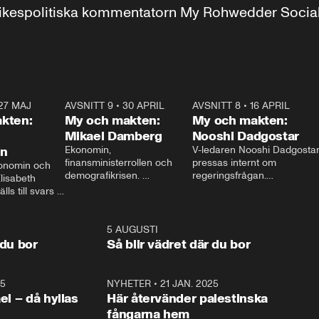
r inrikespolitiska kommentatorn My Rohwedder Soci
27 MAJ
3:51
AVSNITT 9
•
30 APRIL
24:00
AVSNITT 8
•
16 APRIL
25:1
kten:
My och makten:
My och makten:
Mikael Damberg
Nooshi Dadgostar
on
Ekonomin, 
V-ledaren Nooshi Dadgostar
finansministerrollen och 
pressas internt om 
onomin och 
demografikrisen. 
regeringsfrågan.

lisabeth 
Oppositionen ställs till svars 
I Aftonbladets 
ls till svars 
när Socialdemokraternas 
partiledarutfrågning ”My 
stern gästar 
Mikael Damberg gästar My 
och Makten” sätter hon ner 
My och Makten. 
och Makten. 
foten mot kritikerna:

1:06
5 AUGUSTI
1:0
– Vi ställer upp i val. Ska vi 
 du bor
Så blir vädret där du bor
vara med så sitter vi förstås 
25
1:22
NYHETER
•
21 JAN. 2025
0:5
ael – då hyllas
Här återvänder palestinska
fångarna hem