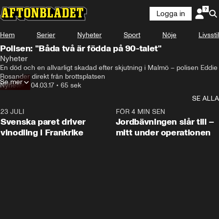
Logga in
Hem
Serier
Nyheter
Sport
Nöje
Livsstil
Polisen: "Båda två är födda på 90-talet"
Nyheter
En död och en allvarligt skadad efter skjutning i Malmö – polisen Eddie 
Rosander direkt från brottsplatsen
Se mer
Nyheter
•
04.03.17
•
65 sek
SE ALLA
23 JULI
1:52
FÖR 4 MIN SEN
Svenska paret driver
Jordbävningen slår till –
vinodling i Frankrike
mitt under operationen