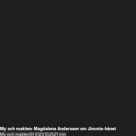
My och makten: Magdalena Andersson om Jimmie-hånet
My och makten
S1 E1
23.10.25
21 min