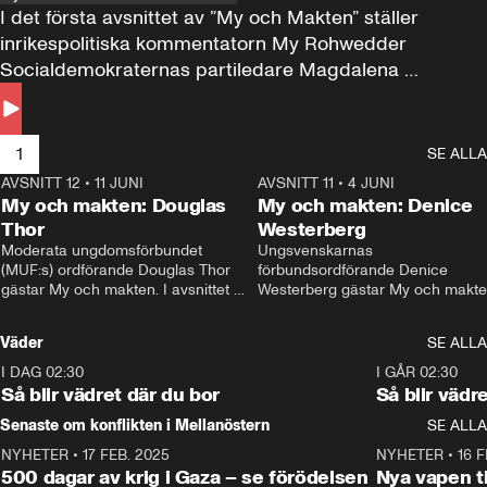
I det första avsnittet av ”My och Makten” ställer 
inrikespolitiska kommentatorn My Rohwedder 
Socialdemokraternas partiledare Magdalena 
Andersson till svars.
1
SE ALLA
AVSNITT 12
•
11 JUNI
26:27
AVSNITT 11
•
4 JUNI
2
My och makten: Douglas
My och makten: Denice
Thor
Westerberg
Moderata ungdomsförbundet 
Ungsvenskarnas 
(MUF:s) ordförande Douglas Thor 
förbundsordförande Denice 
gästar My och makten. I avsnittet 
Westerberg gästar My och makten.
diskuteras tonårsutvisningarna och 
avsnittet diskuteras migrationsfrå
hur Moderaterna ska locka väljare till 
och hur SD ska locka kvinnliga 
Väder
SE ALLA
valet i höst. 
väljare. 
I DAG 02:30
1:06
I GÅR 02:30
Så blir vädret där du bor
Så blir vädr
Senaste om konflikten i Mellanöstern
SE ALLA
NYHETER
•
17 FEB. 2025
0:45
NYHETER
•
16 F
500 dagar av krig i Gaza – se förödelsen
Nya vapen ti