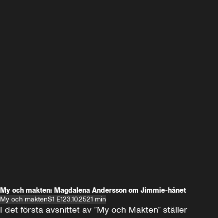
My och makten: Magdalena Andersson om Jimmie-hånet
My och makten
S1 E1
23.10.25
21 min
I det första avsnittet av ”My och Makten” ställer 