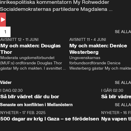
inrikespolitiska kommentatorn My Rohwedder 
Socialdemokraternas partiledare Magdalena 
Andersson till svars.
1
SE ALLA
AVSNITT 12
•
11 JUNI
26:27
AVSNITT 11
•
4 JUNI
2
My och makten: Douglas
My och makten: Denice
Thor
Westerberg
Moderata ungdomsförbundet 
Ungsvenskarnas 
(MUF:s) ordförande Douglas Thor 
förbundsordförande Denice 
gästar My och makten. I avsnittet 
Westerberg gästar My och makten.
diskuteras tonårsutvisningarna och 
avsnittet diskuteras migrationsfrå
hur Moderaterna ska locka väljare till 
och hur SD ska locka kvinnliga 
Väder
SE ALLA
valet i höst. 
väljare. 
I DAG 02:30
1:06
I GÅR 02:30
Så blir vädret där du bor
Så blir vädr
Senaste om konflikten i Mellanöstern
SE ALLA
NYHETER
•
17 FEB. 2025
0:45
NYHETER
•
16 F
500 dagar av krig i Gaza – se förödelsen
Nya vapen ti