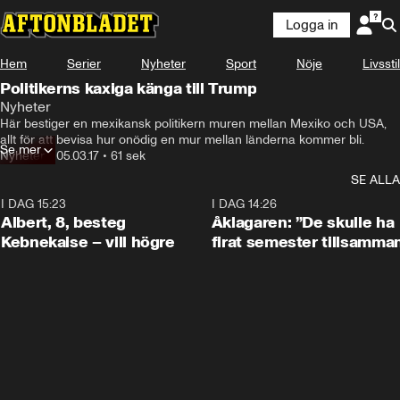
Logga in
Hem
Serier
Nyheter
Sport
Nöje
Livsstil
Politikerns kaxiga känga till Trump
Nyheter
Här bestiger en mexikansk politikern muren mellan Mexiko och USA, 
allt för att bevisa hur onödig en mur mellan länderna kommer bli.
Se mer
Nyheter
•
05.03.17
•
61 sek
SE ALLA
I DAG 15:23
0:54
I DAG 14:26
Albert, 8, besteg
Åklagaren: ”De skulle ha
Kebnekaise – vill högre
firat semester tillsamma