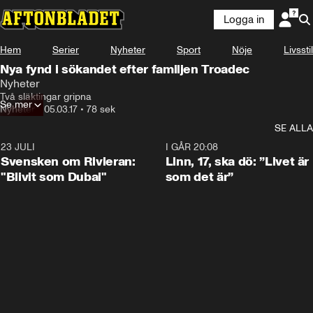
Logga in
Hem
Serier
Nyheter
Sport
Nöje
Livsstil
Nya fynd i sökandet efter familjen Troadec
Nyheter
Två släktingar gripna
Se mer
Nyheter
•
05.03.17
•
78 sek
SE ALLA
23 JULI
1:42
I GÅR 20:08
Svensken om Rivieran:
Linn, 17, ska dö: ”Livet är
"Blivit som Dubai"
som det är”