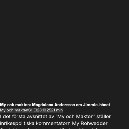
My och makten: Magdalena Andersson om Jimmie-hånet
My och makten
S1 E1
23.10.25
21 min
I det första avsnittet av ”My och Makten” ställer 
inrikespolitiska kommentatorn My Rohwedder 