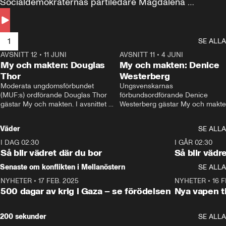
Socialdemokraternas partiledare Magdalena 
Andersson till svars.
1
SE ALLA
AVSNITT 12
•
11 JUNI
26:27
AVSNITT 11
•
4 JUNI
2
My och makten: Douglas
My och makten: Denice
Thor
Westerberg
Moderata ungdomsförbundet 
Ungsvenskarnas 
(MUF:s) ordförande Douglas Thor 
förbundsordförande Denice 
gästar My och makten. I avsnittet 
Westerberg gästar My och makten.
diskuteras tonårsutvisningarna och 
avsnittet diskuteras migrationsfrå
hur Moderaterna ska locka väljare till 
och hur SD ska locka kvinnliga 
Väder
SE ALLA
valet i höst. 
väljare. 
I DAG 02:30
1:06
I GÅR 02:30
Så blir vädret där du bor
Så blir vädr
Senaste om konflikten i Mellanöstern
SE ALLA
NYHETER
•
17 FEB. 2025
0:45
NYHETER
•
16 F
500 dagar av krig i Gaza – se förödelsen
Nya vapen ti
200 sekunder
SE ALLA