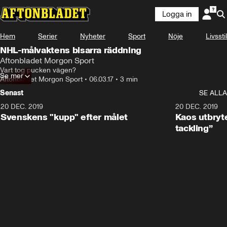
Logga in
Hem
Serier
Nyheter
Sport
Nöje
Livsstil
NHL-målvaktens bisarra räddning
Aftonbladet Morgon Sport
Vart tog pucken vägen?
Se mer
Aftonbladet Morgon Sport
•
06.03.17
•
3 min
Senast
SE ALLA
20 DEC. 2019
0:44
20 DEC. 2019
Svenskens "kupp" efter målet
Kaos utbryte
tackling”