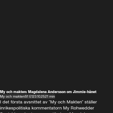
My och makten: Magdalena Andersson om Jimmie-hånet
My och makten
S1 E1
23.10.25
21 min
I det första avsnittet av ”My och Makten” ställer 
inrikespolitiska kommentatorn My Rohwedder 