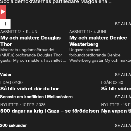
Socialdemokraternas partiledare Magdalena 
Andersson till svars.
1
SE ALLA
AVSNITT 12
•
11 JUNI
26:27
AVSNITT 11
•
4 JUNI
2
My och makten: Douglas
My och makten: Denice
Thor
Westerberg
Moderata ungdomsförbundet 
Ungsvenskarnas 
(MUF:s) ordförande Douglas Thor 
förbundsordförande Denice 
gästar My och makten. I avsnittet 
Westerberg gästar My och makten.
diskuteras tonårsutvisningarna och 
avsnittet diskuteras migrationsfrå
hur Moderaterna ska locka väljare till 
och hur SD ska locka kvinnliga 
Väder
SE ALLA
valet i höst. 
väljare. 
I DAG 02:30
1:06
I GÅR 02:30
Så blir vädret där du bor
Så blir vädr
Senaste om konflikten i Mellanöstern
SE ALLA
NYHETER
•
17 FEB. 2025
0:45
NYHETER
•
16 F
500 dagar av krig i Gaza – se förödelsen
Nya vapen ti
200 sekunder
SE ALLA