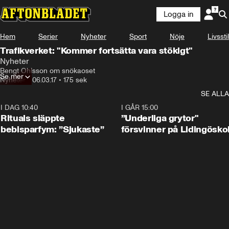
Logga in
Hem
Serier
Nyheter
Sport
Nöje
Livsstil
Trafikverket: "Kommer fortsätta vara stökigt"
Nyheter
Bengt Ohlsson om snökaoset
Se mer
Nyheter
•
06.03.17
•
175 sek
SE ALLA
I DAG 10:40
1:01
I GÅR 15:00
Rituals släppte
”Underliga grytor"
bebisparfym: ”Sjukaste”
försvinner på Lidingösko