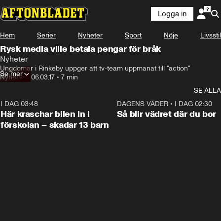
Logga in
Hem
Serier
Nyheter
Sport
Nöje
Livsstil
Rysk media ville betala pengar för bråk
Nyheter
Ungdomar i Rinkeby uppger att tv-team uppmanat till "action"
Se mer
Nyheter
•
06.03.17
•
7 min
SE ALLA
I DAG 03:48
0:29
DAGENS VÄDER
•
I DAG 02:30
Här kraschar bilen in i
Så blir vädret där du bor
förskolan – skadar 13 barn