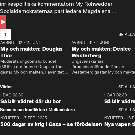
inrikespolitiska kommentatorn My Rohwedder 
Socialdemokraternas partiledare Magdalena 
Andersson till svars.
1
SE ALLA
AVSNITT 12
•
11 JUNI
26:27
AVSNITT 11
•
4 JUNI
2
My och makten: Douglas
My och makten: Denice
Thor
Westerberg
Moderata ungdomsförbundet 
Ungsvenskarnas 
(MUF:s) ordförande Douglas Thor 
förbundsordförande Denice 
gästar My och makten. I avsnittet 
Westerberg gästar My och makten.
diskuteras tonårsutvisningarna och 
avsnittet diskuteras migrationsfrå
hur Moderaterna ska locka väljare till 
och hur SD ska locka kvinnliga 
Väder
SE ALLA
valet i höst. 
väljare. 
I DAG 02:30
1:06
I GÅR 02:30
Så blir vädret där du bor
Så blir vädr
Senaste om konflikten i Mellanöstern
SE ALLA
NYHETER
•
17 FEB. 2025
0:45
NYHETER
•
16 F
500 dagar av krig i Gaza – se förödelsen
Nya vapen ti