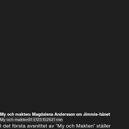
My och makten: Magdalena Andersson om Jimmie-hånet
My och makten
S1 E1
23.10.25
21 min
I det första avsnittet av ”My och Makten” ställer 