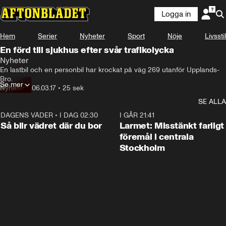
Logga in
Hem
Serier
Nyheter
Sport
Nöje
Livsstil
En förd till sjukhus efter svår trafikolycka
Nyheter
En lastbil och en personbil har krockat på väg 269 utanför Upplands-
Bro.
Se mer
Nyheter
•
06.03.17
•
25 sek
SE ALLA
DAGENS VÄDER
•
I DAG 02:30
1:06
I GÅR 21:41
Så blir vädret där du bor
Larmet: Misstänkt farligt
föremål i centrala
Stockholm