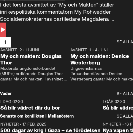
I det första avsnittet av ”My och Makten” ställer 
inrikespolitiska kommentatorn My Rohwedder 
Socialdemokraternas partiledare Magdalena 
Andersson till svars.
1
SE ALLA
AVSNITT 12
•
11 JUNI
26:27
AVSNITT 11
•
4 JUNI
2
My och makten: Douglas
My och makten: Denice
Thor
Westerberg
Moderata ungdomsförbundet 
Ungsvenskarnas 
(MUF:s) ordförande Douglas Thor 
förbundsordförande Denice 
gästar My och makten. I avsnittet 
Westerberg gästar My och makten.
diskuteras tonårsutvisningarna och 
avsnittet diskuteras migrationsfrå
hur Moderaterna ska locka väljare till 
och hur SD ska locka kvinnliga 
Väder
SE ALLA
valet i höst. 
väljare. 
I DAG 02:30
1:06
I GÅR 02:30
Så blir vädret där du bor
Så blir vädr
Senaste om konflikten i Mellanöstern
SE ALLA
NYHETER
•
17 FEB. 2025
0:45
NYHETER
•
16 F
500 dagar av krig i Gaza – se förödelsen
Nya vapen ti