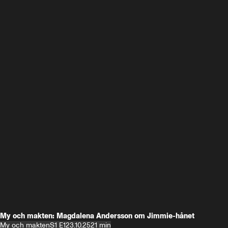
My och makten: Magdalena Andersson om Jimmie-hånet
My och makten
S1 E1
23.10.25
21 min