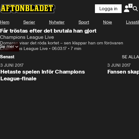
Logga in
Hem
Serier
Nyheter
Sport
Nöje
Livsstil
Får tröstas efter det brutala han gjort
Champions League Live
Domaren visar det röda kortet – sen klappar han om förövaren
Se mer
Champions League Live
•
06.03.17
•
7 min
Senast
SE ALLA
3 JUNI 2017
1:46
3 JUNI 2017
Hetaste spelen inför Champions
Fansen skapa
League-finale