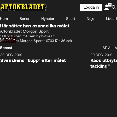
Logga in
Hem
Serier
Nyheter
Sport
Nöje
Livsstil
Här sätter han osannolika målet
Aftonbladet Morgon Sport
"Till och med målisen high-fivear".
Se mer
Aftonbladet Morgon Sport
•
07.03.17
•
36 sek
Senast
SE ALLA
20 DEC. 2019
0:44
20 DEC. 2019
Svenskens "kupp" efter målet
Kaos utbryte
tackling”