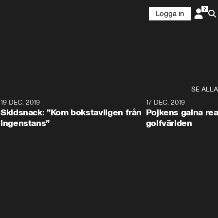
Logga in
SE ALLA
8
19 DEC. 2019
17 DEC. 2019
Skidsnack: ”Kom bokstavligen från
Pojkens galna rea
ingenstans”
golfvärlden