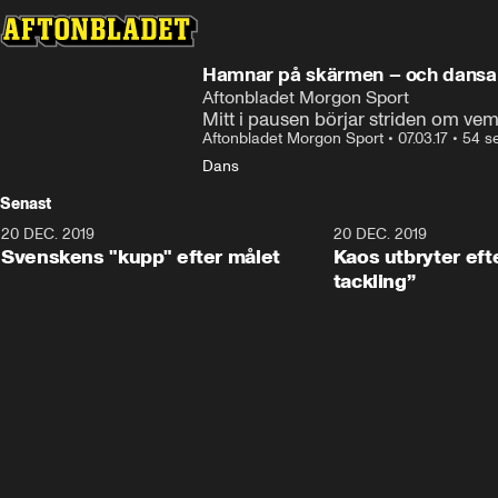
Hamnar på skärmen – och dansar
Aftonbladet Morgon Sport
Mitt i pausen börjar striden om ve
Aftonbladet Morgon Sport
•
07.03.17
•
54 s
Dans
Senast
20 DEC. 2019
0:44
20 DEC. 2019
Svenskens "kupp" efter målet
Kaos utbryter efte
tackling”