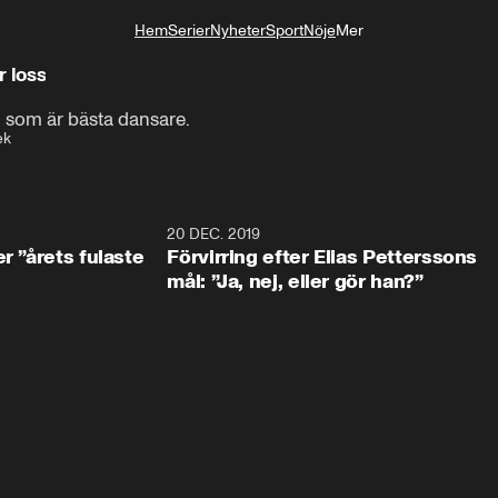
Hem
Serier
Nyheter
Sport
Nöje
Mer
Livsstil
 loss
m som är bästa dansare.
ek
0:49
20 DEC. 2019
1:0
r ”årets fulaste
Förvirring efter Elias Petterssons
mål: ”Ja, nej, eller gör han?”