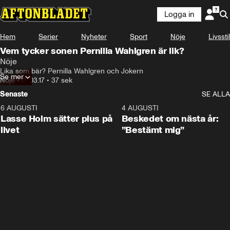
Logga in
Hem
Serier
Nyheter
Sport
Nöje
Livsstil
Vem tycker sonen Pernilla Wahlgren är lik?
Nöje
Lika som bär? Pernilla Wahlgren och Jokern
Se mer
Nöje
•
07.03.17
•
37 sek
Senaste
SE ALLA
6 AUGUSTI
1:04
4 AUGUSTI
Lasse Holm sätter plus på
Beskedet om nästa år:
livet
”Bestämt mig”