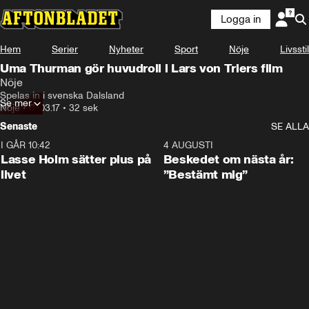
Logga in
Hem
Serier
Nyheter
Sport
Nöje
Livsstil
Uma Thurman gör huvudroll i Lars von Triers film
Nöje
Spelas in i svenska Dalsland
Se mer
Nöje
•
07.03.17
•
32 sek
Senaste
SE ALLA
I GÅR 10:42
1:04
4 AUGUSTI
Lasse Holm sätter plus på
Beskedet om nästa år:
livet
”Bestämt mig”