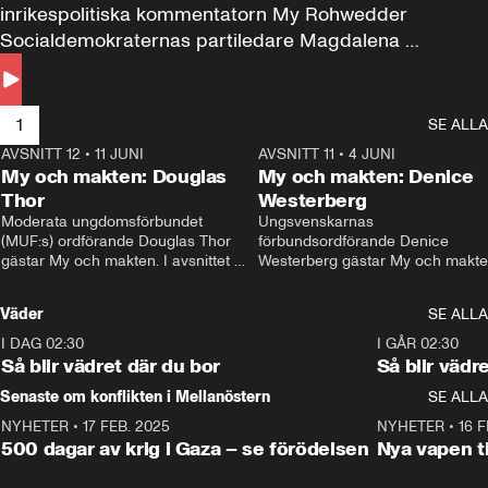
inrikespolitiska kommentatorn My Rohwedder 
Socialdemokraternas partiledare Magdalena 
Andersson till svars.
1
SE ALLA
AVSNITT 12
•
11 JUNI
26:27
AVSNITT 11
•
4 JUNI
2
My och makten: Douglas
My och makten: Denice
Thor
Westerberg
Moderata ungdomsförbundet 
Ungsvenskarnas 
(MUF:s) ordförande Douglas Thor 
förbundsordförande Denice 
gästar My och makten. I avsnittet 
Westerberg gästar My och makten.
diskuteras tonårsutvisningarna och 
avsnittet diskuteras migrationsfrå
hur Moderaterna ska locka väljare till 
och hur SD ska locka kvinnliga 
Väder
SE ALLA
valet i höst. 
väljare. 
I DAG 02:30
1:06
I GÅR 02:30
Så blir vädret där du bor
Så blir vädr
Senaste om konflikten i Mellanöstern
SE ALLA
NYHETER
•
17 FEB. 2025
0:45
NYHETER
•
16 F
500 dagar av krig i Gaza – se förödelsen
Nya vapen ti