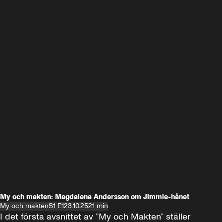
My och makten: Magdalena Andersson om Jimmie-hånet
My och makten
S1 E1
23.10.25
21 min
I det första avsnittet av ”My och Makten” ställer 