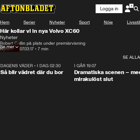
Logga in
Hem
Serier
Nyheter
Sport
Nöje
Livsstil
Här kollar vi in nya Volvo XC60
Nyheter
Robert Collin på plats under premiärvisning
Se mer
Nyheter
•
07.03.17
•
7 min
SE ALLA
DAGENS VÄDER
•
I DAG 02:30
1:06
I GÅR 19:07
Så blir vädret där du bor
Dramatiska scenen – me
mirakulöst slut