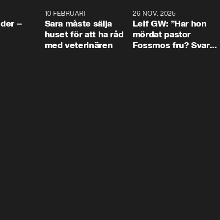
4:24
10 FEBRUARI
4:13
26 NOV. 2025
8:1
der –
Sara måste sälja
Leif GW: ”Har hon
huset för att ha råd
mördat pastor
med veterinären
Fossmos fru? Svar
nej.”