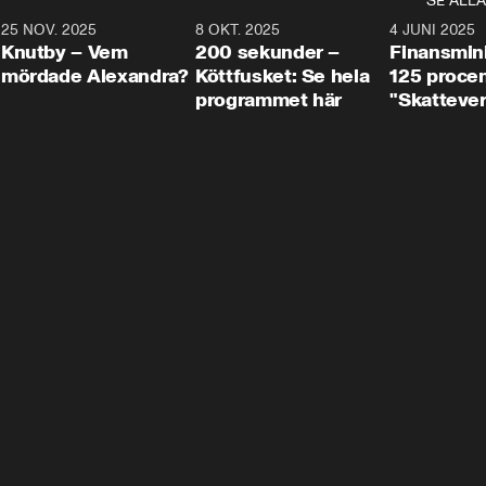
SE ALLA
3
25 NOV. 2025
31:05
8 OKT. 2025
4:29
4 JUNI 2025
Knutby – Vem
200 sekunder –
Finansmin
mördade Alexandra?
Köttfusket: Se hela
125 procent
programmet här
"Skattever
viktig uppg