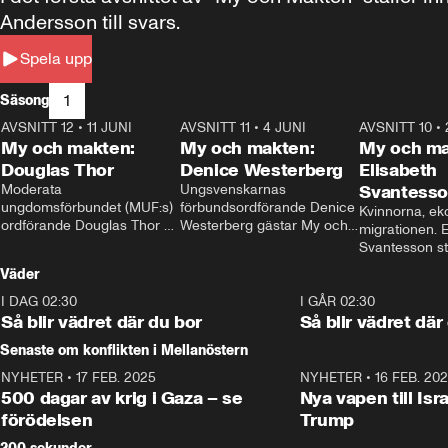
Andersson till svars.
Spela upp
1
Säsong
AVSNITT 12
•
11 JUNI
26:27
AVSNITT 11
•
4 JUNI
23:40
AVSNITT 10
•
My och makten:
My och makten:
My och ma
Douglas Thor
Denice Westerberg
Elisabeth
Moderata 
Ungsvenskarnas 
Svantess
ungdomsförbundet (MUF:s) 
förbundsordförande Denice 
Kvinnorna, ek
ordförande Douglas Thor 
Westerberg gästar My och 
migrationen. E
gästar My och makten. I 
makten. I avsnittet 
Svantesson stäl
avsnittet diskuteras 
diskuteras migrationsfrågan 
när finansmini
Väder
tonårsutvisningarna och hur 
och hur SD ska locka 
Moderaterna ska locka 
kvinnliga väljare. 
I DAG 02:30
1:06
I GÅR 02:30
väljare till valet i höst. 
Så blir vädret där du bor
Så blir vädret där
Senaste om konflikten i Mellanöstern
NYHETER
•
17 FEB. 2025
0:45
NYHETER
•
16 FEB. 20
500 dagar av krig i Gaza – se
Nya vapen till Isr
förödelsen
Trump