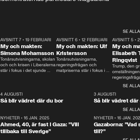
SE ALLA
7
AVSNITT 7
•
19 FEBRUARI
24:30
AVSNITT 6
•
12 FEBRUARI
27:30
AVSNITT 5
•
My och makten:
My och makten: Ulf
My och ma
Simona Mohamsson
Kristersson
Elisabeth
 
Tonårsutvisningarna, skolan 
Tonårsutvisningarna, 
Ringqvist
och och krisen i Liberalerna 
regeringsfrågan och 
Trump, den gr
står i fokus i det sjunde 
matpriserna står i fokus i 
omställningen
avsnittet av ”My och 
det sjätte avsnittet av ”My 
regeringsfråga
makten”. Se när 
och makten”. Se när 
centrum i det 
SE ALLA
Aftonbladets inrikespolitiska 
Aftonbladets inrikespolitiska 
avsnittet av ”
kommentator My 
kommentator My 
6
4 AUGUSTI
1:06
3 AUGUSTI
Makten”. Se nä
Rohwedder ställer 
Rohwedder ställer 
Så blir vädret där du bor
Så blir vädret där
Aftonbladets in
utbildnings- och 
statsminister Ulf Kristersson 
kommentator 
SE ALLA
integrationsminister Simona 
till svars.
Rohwedder stäl
Mohamsson till svars.
Centerpartiets
2
NYHETER
•
16 JAN. 2025
1:01
NYHETER
•
16 JAN. 20
Thand Ring till
Ahmed, 40, är fast i Gaza: ”Vill
Gazaborna: ”Vad s
tillbaka till Sverige”
till?”