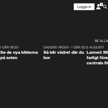
Logga in
SE ALLA
6
I GÅR 08:20
0:31
DAGENS VÄDER
•
I GÅR 02:30
1:06
5 AUGUSTI
Se de nya bilderna
Så blir vädret där du
Larmet: M
på solen
bor
farligt för
centrala 