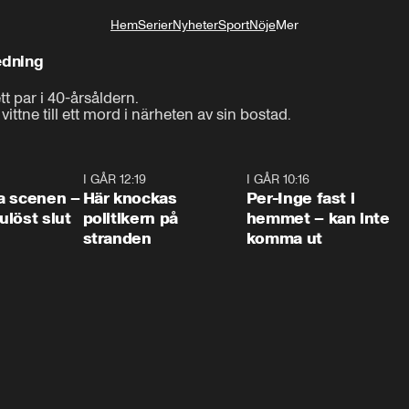
Hem
Serier
Nyheter
Sport
Nöje
Mer
Livsstil
edning
par i 40-årsåldern. 

ittne till ett mord i närheten av sin bostad.
0:42
I GÅR 12:19
0:45
I GÅR 10:16
1:2
a scenen –
Här knockas
Per-Inge fast i
löst slut
politikern på
hemmet – kan inte
stranden
komma ut