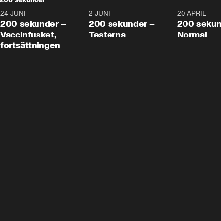
200 sekunder
24 JUNI
5:00
2 JUNI
4:23
20 APRIL
200 sekunder –
200 sekunder –
200 sekun
Vaccinfusket,
Testerna
Normal
fortsättningen