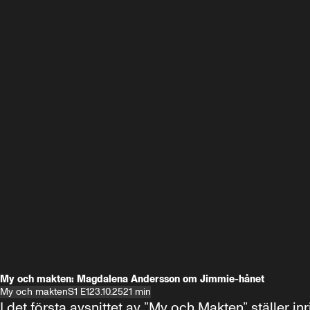
My och makten: Magdalena Andersson om Jimmie-hånet
My och makten
S1 E1
23.10.25
21 min
I det första avsnittet av ”My och Makten” ställe