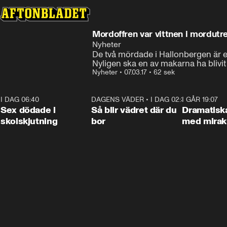
Mordoffren var vittnen i mordutr
Nyheter
De två mördade i Hallonbergen är ett 
Nyligen ska en av makarna ha blivit v
Nyheter
•
07.03.17
•
62 sek
I DAG 06:40
0:47
DAGENS VÄDER
•
I DAG 02:30
1:06
I GÅR 19:07
Sex dödade i
Så blir vädret där du
Dramatisk
skolskjutning
bor
med miraku