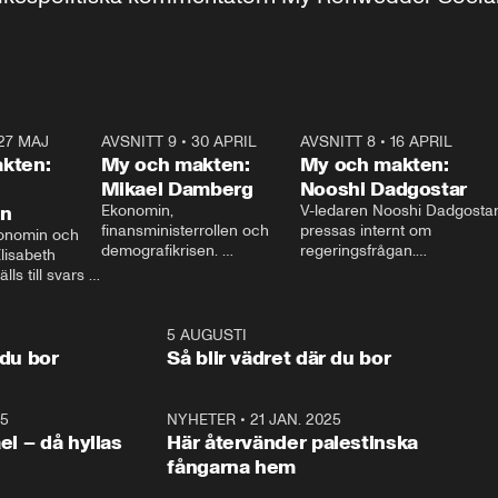
27 MAJ
3:51
AVSNITT 9
•
30 APRIL
24:00
AVSNITT 8
•
16 APRIL
25:1
kten:
My och makten:
My och makten:
Mikael Damberg
Nooshi Dadgostar
on
Ekonomin, 
V-ledaren Nooshi Dadgostar
finansministerrollen och 
pressas internt om 
onomin och 
demografikrisen. 
regeringsfrågan.

lisabeth 
Oppositionen ställs till svars 
I Aftonbladets 
ls till svars 
när Socialdemokraternas 
partiledarutfrågning ”My 
stern gästar 
Mikael Damberg gästar My 
och Makten” sätter hon ner 
My och Makten. 
och Makten. 
foten mot kritikerna:

1:06
5 AUGUSTI
1:0
– Vi ställer upp i val. Ska vi 
 du bor
Så blir vädret där du bor
vara med så sitter vi förstås 
25
1:22
NYHETER
•
21 JAN. 2025
0:5
ael – då hyllas
Här återvänder palestinska
fångarna hem