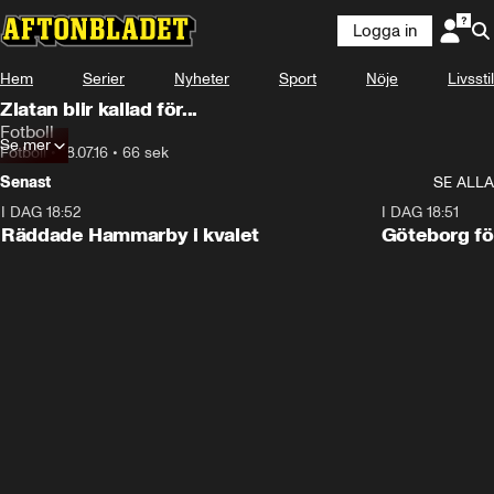
Logga in
Hem
Serier
Nyheter
Sport
Nöje
Livsstil
Zlatan blir kallad för...
Fotboll
Se mer
Fotboll
•
18.07.16
•
66 sek
Senast
SE ALLA
I DAG 18:52
2:17
I DAG 18:51
Räddade Hammarby i kvalet
Göteborg för