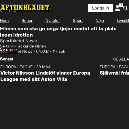
Logga in
Hem
Serier
Nyheter
Sport
Nöje
Livsstil
Filmen som ska ge unga tjejer modet att ta plats
inom idrotten
Sportbladet News
Se tankeväckande filmen
Se mer
Sportbladet News
•
07.03.17
•
117 sek
Senast
SE ALLA
EUROPA LEAGUE
•
20 MAJ
1:32
EUROPA LEAG
Victor Nilsson Lindelöf vinner Europa
Självmål frå
League med sitt Aston Villa