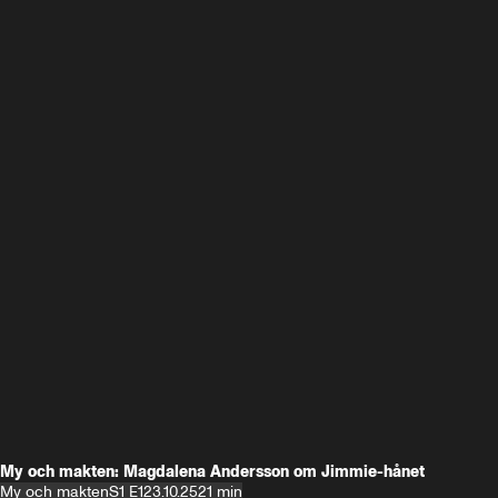
My och makten: Magdalena Andersson om Jimmie-hånet
My och makten
S1 E1
23.10.25
21 min