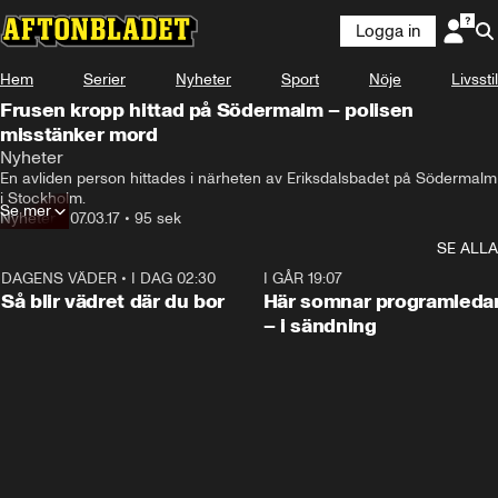
Logga in
Hem
Serier
Nyheter
Sport
Nöje
Livsstil
Frusen kropp hittad på Södermalm – polisen
misstänker mord
Nyheter
En avliden person hittades i närheten av Eriksdalsbadet på Södermalm 
i Stockholm.
Se mer
Nyheter
•
07.03.17
•
95 sek
SE ALLA
DAGENS VÄDER
•
I DAG 02:30
1:06
I GÅR 19:07
Så blir vädret där du bor
Här somnar programleda
– i sändning