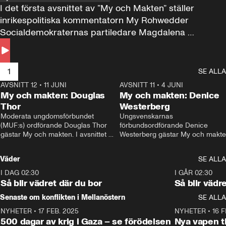
I det första avsnittet av ”My och Makten” ställer 
inrikespolitiska kommentatorn My Rohwedder 
Socialdemokraternas partiledare Magdalena 
Andersson till svars.
1
SE ALLA
AVSNITT 12
•
11 JUNI
26:27
AVSNITT 11
•
4 JUNI
2
My och makten: Douglas
My och makten: Denice
Thor
Westerberg
Moderata ungdomsförbundet 
Ungsvenskarnas 
(MUF:s) ordförande Douglas Thor 
förbundsordförande Denice 
gästar My och makten. I avsnittet 
Westerberg gästar My och makten.
diskuteras tonårsutvisningarna och 
avsnittet diskuteras migrationsfrå
hur Moderaterna ska locka väljare till 
och hur SD ska locka kvinnliga 
Väder
SE ALLA
valet i höst. 
väljare. 
I DAG 02:30
1:06
I GÅR 02:30
Så blir vädret där du bor
Så blir vädr
Senaste om konflikten i Mellanöstern
SE ALLA
NYHETER
•
17 FEB. 2025
0:45
NYHETER
•
16 F
500 dagar av krig i Gaza – se förödelsen
Nya vapen ti