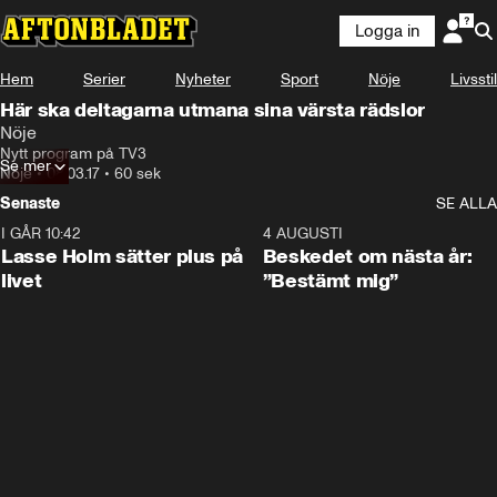
Logga in
Hem
Serier
Nyheter
Sport
Nöje
Livsstil
Här ska deltagarna utmana sina värsta rädslor
Nöje
Nytt program på TV3
Se mer
Nöje
•
08.03.17
•
60 sek
Senaste
SE ALLA
I GÅR 10:42
1:04
4 AUGUSTI
Lasse Holm sätter plus på
Beskedet om nästa år:
livet
”Bestämt mig”