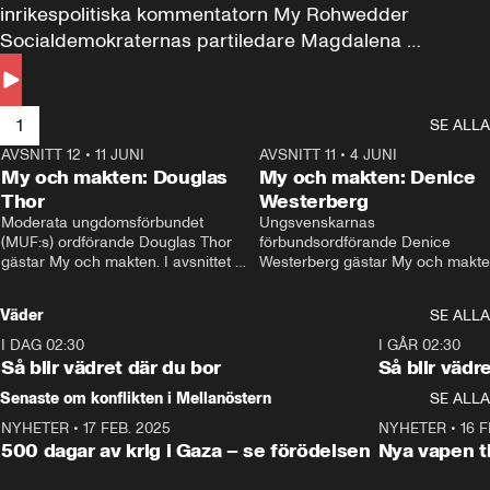
inrikespolitiska kommentatorn My Rohwedder 
Socialdemokraternas partiledare Magdalena 
Andersson till svars.
1
SE ALLA
AVSNITT 12
•
11 JUNI
26:27
AVSNITT 11
•
4 JUNI
2
My och makten: Douglas
My och makten: Denice
Thor
Westerberg
Moderata ungdomsförbundet 
Ungsvenskarnas 
(MUF:s) ordförande Douglas Thor 
förbundsordförande Denice 
gästar My och makten. I avsnittet 
Westerberg gästar My och makten.
diskuteras tonårsutvisningarna och 
avsnittet diskuteras migrationsfrå
hur Moderaterna ska locka väljare till 
och hur SD ska locka kvinnliga 
Väder
SE ALLA
valet i höst. 
väljare. 
I DAG 02:30
1:06
I GÅR 02:30
Så blir vädret där du bor
Så blir vädr
Senaste om konflikten i Mellanöstern
SE ALLA
NYHETER
•
17 FEB. 2025
0:45
NYHETER
•
16 F
500 dagar av krig i Gaza – se förödelsen
Nya vapen ti