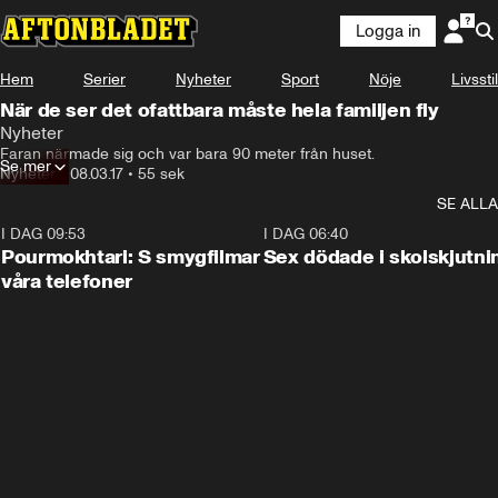
Logga in
Hem
Serier
Nyheter
Sport
Nöje
Livsstil
När de ser det ofattbara måste hela familjen fly
Nyheter
Faran närmade sig och var bara 90 meter från huset.
Se mer
Nyheter
•
08.03.17
•
55 sek
SE ALLA
I DAG 09:53
1:36
I DAG 06:40
Pourmokhtari: S smygfilmar
Sex dödade i skolskjutni
våra telefoner