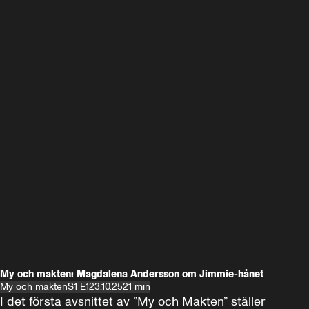
My och makten: Magdalena Andersson om Jimmie-hånet
My och makten
S1 E1
23.10.25
21 min
I det första avsnittet av ”My och Makten” ställer 