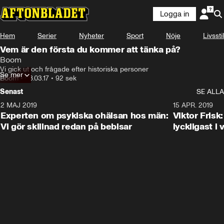
Logga in
Hem
Serier
Nyheter
Sport
Nöje
Livsstil
Vem är den första du kommer att tänka på?
Boom
Vi gick ut och frågade efter historiska personer
Se mer
Boom
•
08.03.17
•
92 sek
Senast
SE ALLA
2 MAJ 2019
1:04
15 APR. 2019
Experten om psykiska ohälsan hos män:
Viktor Frisk:
Vi gör skillnad redan på bebisar
lyckligast i 