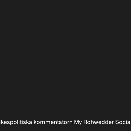
r inrikespolitiska kommentatorn My Rohwedder Soci