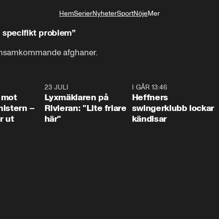
Hem
Serier
Nyheter
Sport
Nöje
Mer
Livsstil
t specifikt problem”
r ensamkommande afghaner.
0:37
23 JULI
2:02
I GÅR 13:46
0:5
 mot
Lyxmäklaren på
Heffners
istern –
Rivieran: "Lite friare
swingerklubb lockar
r ut
här"
kändisar