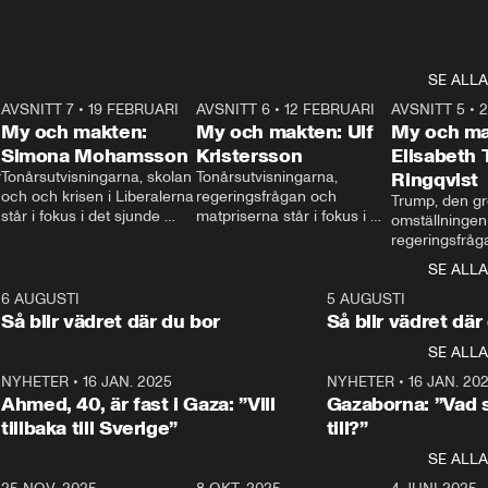
SE ALLA
7
AVSNITT 7
•
19 FEBRUARI
24:30
AVSNITT 6
•
12 FEBRUARI
27:30
AVSNITT 5
•
My och makten:
My och makten: Ulf
My och ma
Simona Mohamsson
Kristersson
Elisabeth
 
Tonårsutvisningarna, skolan 
Tonårsutvisningarna, 
Ringqvist
och och krisen i Liberalerna 
regeringsfrågan och 
Trump, den gr
står i fokus i det sjunde 
matpriserna står i fokus i 
omställningen
avsnittet av ”My och 
det sjätte avsnittet av ”My 
regeringsfråga
makten”. Se när 
och makten”. Se när 
centrum i det 
SE ALLA
Aftonbladets inrikespolitiska 
Aftonbladets inrikespolitiska 
avsnittet av ”
kommentator My 
kommentator My 
6
6 AUGUSTI
1:06
5 AUGUSTI
Makten”. Se nä
Rohwedder ställer 
Rohwedder ställer 
Så blir vädret där du bor
Så blir vädret där
Aftonbladets in
utbildnings- och 
statsminister Ulf Kristersson 
kommentator 
SE ALLA
integrationsminister Simona 
till svars.
Rohwedder stäl
Mohamsson till svars.
Centerpartiets
2
NYHETER
•
16 JAN. 2025
1:01
NYHETER
•
16 JAN. 20
Thand Ring till
Ahmed, 40, är fast i Gaza: ”Vill
Gazaborna: ”Vad s
tillbaka till Sverige”
till?”
SE ALLA