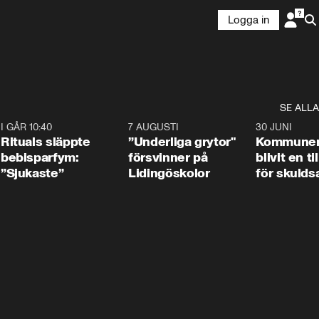
Logga in
SE ALLA
5
I GÅR 10:40
1:01
7 AUGUSTI
1:07
30 JUNI
Rituals släppte
”Underliga grytor"
Kommune
bebisparfym:
försvinner på
blivit en ti
”Sjukaste”
Lidingöskolor
för skulds