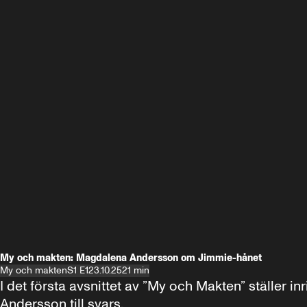
My och makten: Magdalena Andersson om Jimmie-hånet
My och makten
S1 E1
23.10.25
21 min
I det första avsnittet av ”My och Makten” ställe
Andersson till svars.