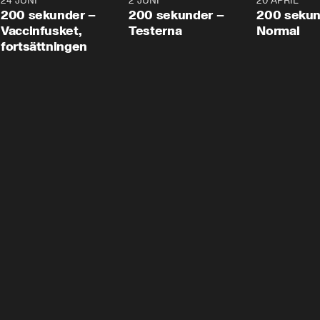
24 JUNI
5:00
2 JUNI
4:23
20 APRIL
200 sekunder –
200 sekunder –
200 sekun
Vaccinfusket,
Testerna
Normal
fortsättningen