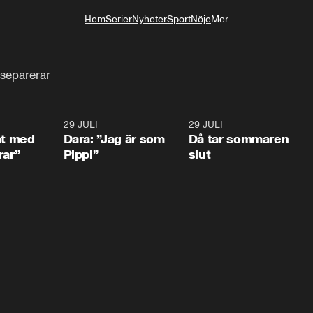
Hem
Serier
Nyheter
Sport
Nöje
Mer
Livsstil
 separerar
1:02
29 JULI
0:41
29 JULI
0:3
at med
Dara: ”Jag är som
Då tar sommaren
rar”
Pippi”
slut