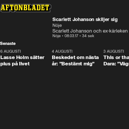
Scarlett Johanson skiljer sig
Nöje
Scarlett Johanson och ex-kärleken
Nöje
•
08.03.17
•
34 sek
Senaste
6 AUGUSTI
1:04
4 AUGUSTI
0:24
3 AUGUSTI
Lasse Holm sätter
Beskedet om nästa
This or th
plus på livet
år: ”Bestämt mig”
Dara: ”Väg