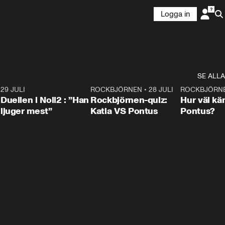
Logga in
SE ALLA
9
29 JULI
0:47
ROCKBJÖRNEN
•
28 JULI
0:15
ROCKBJÖRN
Duellen i Noll2 : ”Han
Rockbjörnen-quiz:
Hur väl kä
ljuger mest”
Katia VS Pontus
Pontus?