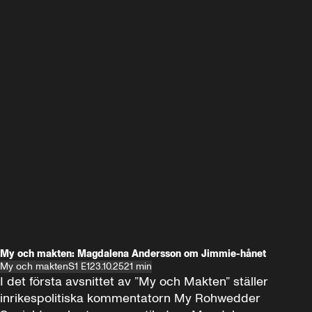
My och makten: Magdalena Andersson om Jimmie-hånet
My och makten
S1 E1
23.10.25
21 min
I det första avsnittet av ”My och Makten” ställer 
inrikespolitiska kommentatorn My Rohwedder 