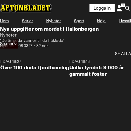
Logga in
Hem
Serier
Nyheter
Sport
Nöje
Livsstil
Nya uppgifter om mordet i Hallonbergen
Nyheter
"De är goda vänner till de häktade"
Se mer
Nyheter
•
08.03.17
•
82 sek
SE ALLA
I DAG 18:27
0:31
I DAG 16:13
Över 100 döda i jordbävning
Unika fyndet: 9 000 år
gammalt foster