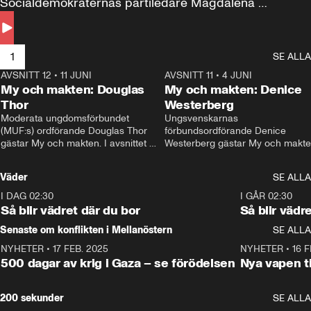
Socialdemokraternas partiledare Magdalena 
Andersson till svars.
1
SE ALLA
AVSNITT 12
•
11 JUNI
26:27
AVSNITT 11
•
4 JUNI
2
My och makten: Douglas
My och makten: Denice
Thor
Westerberg
Moderata ungdomsförbundet 
Ungsvenskarnas 
(MUF:s) ordförande Douglas Thor 
förbundsordförande Denice 
gästar My och makten. I avsnittet 
Westerberg gästar My och makten.
diskuteras tonårsutvisningarna och 
avsnittet diskuteras migrationsfrå
hur Moderaterna ska locka väljare till 
och hur SD ska locka kvinnliga 
Väder
SE ALLA
valet i höst. 
väljare. 
I DAG 02:30
1:06
I GÅR 02:30
Så blir vädret där du bor
Så blir vädr
Senaste om konflikten i Mellanöstern
SE ALLA
NYHETER
•
17 FEB. 2025
0:45
NYHETER
•
16 F
500 dagar av krig i Gaza – se förödelsen
Nya vapen ti
200 sekunder
SE ALLA