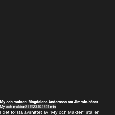
My och makten: Magdalena Andersson om Jimmie-hånet
My och makten
S1 E1
23.10.25
21 min
I det första avsnittet av ”My och Makten” ställer 