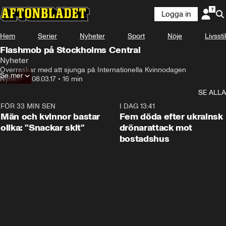
Logga in
Hem
Serier
Nyheter
Sport
Nöje
Livsstil
Flashmob på Stockholms Central
Nyheter
Överraskar med att sjunga på Internationella Kvinnodagen
Se mer
Nyheter
•
08.03.17
•
16 min
SE ALLA
FÖR 33 MIN SEN
1:11
I DAG 13:41
Män och kvinnor bastar
Fem döda efter ukrainsk
olika: "Snackar skit"
drönarattack mot
bostadshus