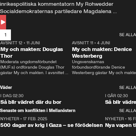
inrikespolitiska kommentatorn My Rohwedder 
Socialdemokraternas partiledare Magdalena 
Andersson till svars.
1
SE ALLA
AVSNITT 12
•
11 JUNI
26:27
AVSNITT 11
•
4 JUNI
2
My och makten: Douglas
My och makten: Denice
Thor
Westerberg
Moderata ungdomsförbundet 
Ungsvenskarnas 
(MUF:s) ordförande Douglas Thor 
förbundsordförande Denice 
gästar My och makten. I avsnittet 
Westerberg gästar My och makten.
diskuteras tonårsutvisningarna och 
avsnittet diskuteras migrationsfrå
hur Moderaterna ska locka väljare till 
och hur SD ska locka kvinnliga 
Väder
SE ALLA
valet i höst. 
väljare. 
I DAG 02:30
1:06
I GÅR 02:30
Så blir vädret där du bor
Så blir vädr
Senaste om konflikten i Mellanöstern
SE ALLA
NYHETER
•
17 FEB. 2025
0:45
NYHETER
•
16 F
500 dagar av krig i Gaza – se förödelsen
Nya vapen ti