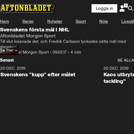
Logga in
Hem
Serier
Nyheter
Sport
Nöje
Livsstil
Svenskens första mål i NHL
Aftonbladet Morgon Sport
Till slut lossnade det, och Fredrik Carlsson lyckades sätta mål med 
slagskott.
Se mer
Aftonbladet Morgon Sport
•
09.03.17
•
4 min
Senast
SE ALLA
20 DEC. 2019
0:44
20 DEC. 2019
Svenskens "kupp" efter målet
Kaos utbryte
tackling”