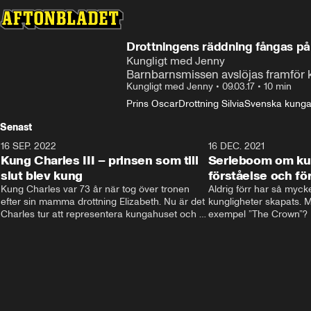
Drottningens räddning fångas på
Kungligt med Jenny
Barnbarnsmissen avslöjas framför
Kungligt med Jenny
•
09.03.17
•
10 min
Prins Oscar
Drottning Silvia
Svenska kunga
Senast
16 SEP. 2022
3:40
16 DEC. 2021
Kung Charles III – prinsen som till
Serieboom om kun
slut blev kung
förståelse och för
Kung Charles var 73 år när tog över tronen 
Aldrig förr har så mycke
efter sin mamma drottning Elizabeth. Nu är det 
kungligheter skapats. Me
Charles tur att representera kungahuset och 
exempel ”The Crown”? Fr
Storbritannien och sätta sin egen prägel på 
ministernivå i Storbritan
den kungliga rollen.
har både gett förståelse 
kungligheterna. Och de
kommer inte undan: två
är på gång.