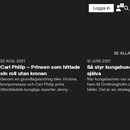
Logga in
SE ALLA
5
20 AUG. 2021
3:35
15 JUNI 2021
Carl Philip – Prinsen som hittade
Så styr kungahus
sin roll utan kronan
själva
Genom en grundlagsändring blev Victoria  
När kungabarnen var sm
kronprinsessa och Carl Philip prins. 
hem till Drottningholm oc
Aftonbladets kungliga reporter Jenny 
bilder. Det är en strate
Alexandersson och kungliga experten Sara 
avlägsen i dag. Nu styrs
Ericsson berättar om prins Carl Philips liv och 
Instagram och Facebook
han väg att finna sin roll utan kronan. De 
Kungahusets sociala med
berättar om hans stora intresse och hur han 
skyltfönster ut mot folk
fick sin kärlek Sofia.
pr. Följarna får en känsl
men kom ihåg att bakom
dessa konton finns en st