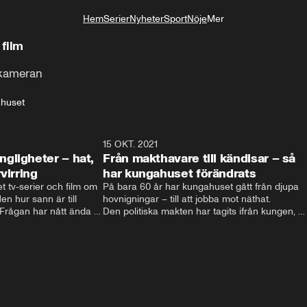
Hem
Serier
Nyheter
Sport
Nöje
Mer
Livsstil
 film
 kameran
huset
4:06
15 OKT. 2021
4:2
gligheter – hat,
Från makthavare till kändisar – så
virring
har kungahuset förändrats
t tv-serier och film om 
På bara 60 år har kungahuset gått från djupa 
n hur sann är till 
hovnigningar – till att jobba mot näthat. 

ågan har nått ända till 
Den politiska makten har tagits ifrån kungen, 
nien.  Filmatiseringarna 
och kungligheterna försöker istället att hitta 
och hat till 
nya sätt att vara relevanta. Välgörenhet, att 
t svenska kungahuset 
lyfta viktiga frågor och agera förebild är vägen 
 svenska kungaserier 
som vårat kungahus har valt. 

Men eftersom att varje ny regent själv 
bestämmer sin roll kan kungahuset komma att 
fortsätta förändras – för att följa med tiden.