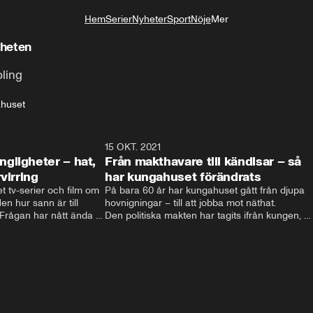
Hem
Serier
Nyheter
Sport
Nöje
Mer
Livsstil
gheten
pling
huset
4:06
15 OKT. 2021
4:2
gligheter – hat,
Från makthavare till kändisar – så
virring
har kungahuset förändrats
t tv-serier och film om 
På bara 60 år har kungahuset gått från djupa 
n hur sann är till 
hovnigningar – till att jobba mot näthat. 

ågan har nått ända till 
Den politiska makten har tagits ifrån kungen, 
nien.  Filmatiseringarna 
och kungligheterna försöker istället att hitta 
och hat till 
nya sätt att vara relevanta. Välgörenhet, att 
t svenska kungahuset 
lyfta viktiga frågor och agera förebild är vägen 
 svenska kungaserier 
som vårat kungahus har valt. 

Men eftersom att varje ny regent själv 
bestämmer sin roll kan kungahuset komma att 
fortsätta förändras – för att följa med tiden.