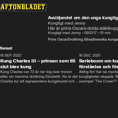
Avslöjandet om den unga kungli
Kungligt med Jenny
Här är prins Oscars dolda släktkop
Kungligt med Jenny
•
09.03.17
•
10 min
Prins Oscar
Drottning Silvia
Svenska kunga
Senast
16 SEP. 2022
3:40
16 DEC. 2021
Kung Charles III – prinsen som till
Serieboom om kun
slut blev kung
förståelse och för
Kung Charles var 73 år när tog över tronen 
Aldrig förr har så mycke
efter sin mamma drottning Elizabeth. Nu är det 
kungligheter skapats. Me
Charles tur att representera kungahuset och 
exempel ”The Crown”? Fr
Storbritannien och sätta sin egen prägel på 
ministernivå i Storbritan
den kungliga rollen.
har både gett förståelse 
kungligheterna. Och de
kommer inte undan: två
är på gång.