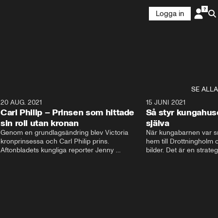
Logga in
SE ALLA
5
20 AUG. 2021
3:35
15 JUNI 2021
Carl Philip – Prinsen som hittade
Så styr kungahus
sin roll utan kronan
själva
Genom en grundlagsändring blev Victoria  
När kungabarnen var sm
kronprinsessa och Carl Philip prins. 
hem till Drottningholm oc
Aftonbladets kungliga reporter Jenny 
bilder. Det är en strate
Alexandersson och kungliga experten Sara 
avlägsen i dag. Nu styrs
Ericsson berättar om prins Carl Philips liv och 
Instagram och Facebook
han väg att finna sin roll utan kronan. De 
Kungahusets sociala med
berättar om hans stora intresse och hur han 
skyltfönster ut mot folk
fick sin kärlek Sofia.
pr. Följarna får en känsl
men kom ihåg att bakom
dessa konton finns en st