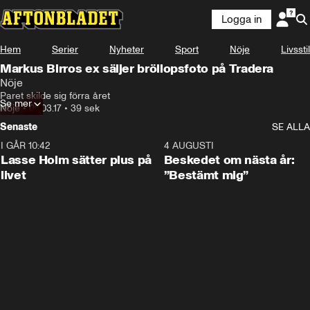
Logga in
Hem
Serier
Nyheter
Sport
Nöje
Livsstil
Markus Birros ex säljer bröllopsfoto på Tradera
Nöje
Paret skilde sig förra året
Se mer
Nöje
•
09.03.17
•
39 sek
Senaste
SE ALLA
I GÅR 10:42
1:04
4 AUGUSTI
Lasse Holm sätter plus på
Beskedet om nästa år:
livet
”Bestämt mig”