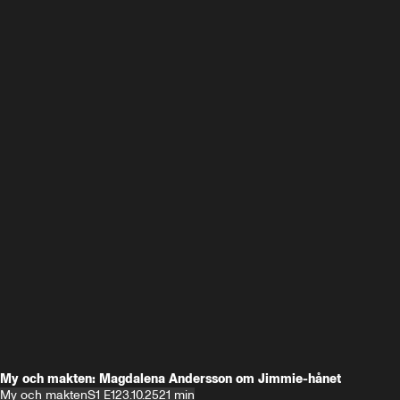
My och makten: Magdalena Andersson om Jimmie-hånet
My och makten
S1 E1
23.10.25
21 min