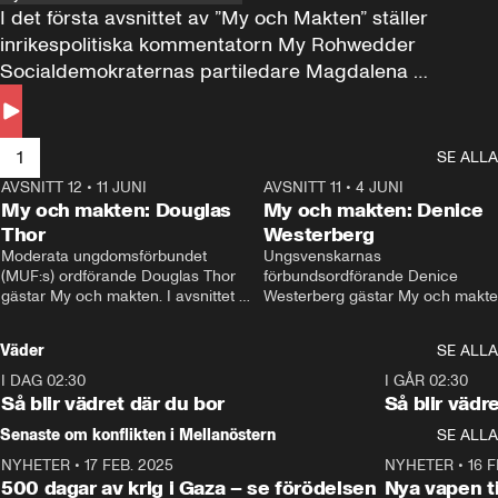
I det första avsnittet av ”My och Makten” ställer 
inrikespolitiska kommentatorn My Rohwedder 
Socialdemokraternas partiledare Magdalena 
Andersson till svars.
1
SE ALLA
AVSNITT 12
•
11 JUNI
26:27
AVSNITT 11
•
4 JUNI
2
My och makten: Douglas
My och makten: Denice
Thor
Westerberg
Moderata ungdomsförbundet 
Ungsvenskarnas 
(MUF:s) ordförande Douglas Thor 
förbundsordförande Denice 
gästar My och makten. I avsnittet 
Westerberg gästar My och makten.
diskuteras tonårsutvisningarna och 
avsnittet diskuteras migrationsfrå
hur Moderaterna ska locka väljare till 
och hur SD ska locka kvinnliga 
Väder
SE ALLA
valet i höst. 
väljare. 
I DAG 02:30
1:06
I GÅR 02:30
Så blir vädret där du bor
Så blir vädr
Senaste om konflikten i Mellanöstern
SE ALLA
NYHETER
•
17 FEB. 2025
0:45
NYHETER
•
16 F
500 dagar av krig i Gaza – se förödelsen
Nya vapen ti