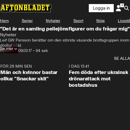
Logga in
Hem
Serier
Nyheter
Sport
Nöje
Livsstil
”Det är en samling pellejönsfigurer om du frågar mig”
Nyheter
Leif GW Persson berättar om den största växande brottsgruppen inom 
dödligt våld.
Se mer
Nyheter
•
09.03.17
•
94 sek
SE ALLA
FÖR 28 MIN SEN
1:11
I DAG 13:41
Män och kvinnor bastar
Fem döda efter ukrainsk
olika: "Snackar skit"
drönarattack mot
bostadshus