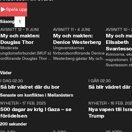
Spela upp
1
Säsong
AVSNITT 12
•
11 JUNI
26:27
AVSNITT 11
•
4 JUNI
23:40
AVSNITT 10
•
My och makten:
My och makten:
My och ma
Douglas Thor
Denice Westerberg
Elisabeth
Moderata 
Ungsvenskarnas 
Svantess
ungdomsförbundet (MUF:s) 
förbundsordförande Denice 
Kvinnorna, ek
ordförande Douglas Thor 
Westerberg gästar My och 
migrationen. E
gästar My och makten. I 
makten. I avsnittet 
Svantesson stäl
avsnittet diskuteras 
diskuteras migrationsfrågan 
när finansmini
Väder
tonårsutvisningarna och hur 
och hur SD ska locka 
Moderaterna ska locka 
kvinnliga väljare. 
I DAG 02:30
1:06
I GÅR 02:30
väljare till valet i höst. 
Så blir vädret där du bor
Så blir vädret där
Senaste om konflikten i Mellanöstern
NYHETER
•
17 FEB. 2025
0:45
NYHETER
•
16 FEB. 20
500 dagar av krig i Gaza – se
Nya vapen till Isr
förödelsen
Trump
200 sekunder