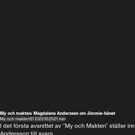
My och makten: Magdalena Andersson om Jimmie-hånet
My och makten
S1 E1
23.10.25
21 min
I det första avsnittet av ”My och Makten” ställe
Andersson till svars.