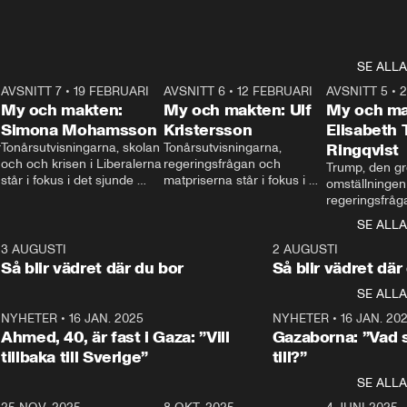
SE ALLA
7
AVSNITT 7
•
19 FEBRUARI
24:30
AVSNITT 6
•
12 FEBRUARI
27:30
AVSNITT 5
•
My och makten:
My och makten: Ulf
My och ma
Simona Mohamsson
Kristersson
Elisabeth
 
Tonårsutvisningarna, skolan 
Tonårsutvisningarna, 
Ringqvist
och och krisen i Liberalerna 
regeringsfrågan och 
Trump, den gr
står i fokus i det sjunde 
matpriserna står i fokus i 
omställningen
avsnittet av ”My och 
det sjätte avsnittet av ”My 
regeringsfråga
makten”. Se när 
och makten”. Se när 
centrum i det 
SE ALLA
Aftonbladets inrikespolitiska 
Aftonbladets inrikespolitiska 
avsnittet av ”
kommentator My 
kommentator My 
6
3 AUGUSTI
1:06
2 AUGUSTI
Makten”. Se nä
Rohwedder ställer 
Rohwedder ställer 
Så blir vädret där du bor
Så blir vädret där
Aftonbladets in
utbildnings- och 
statsminister Ulf Kristersson 
kommentator 
SE ALLA
integrationsminister Simona 
till svars.
Rohwedder stäl
Mohamsson till svars.
Centerpartiets
2
NYHETER
•
16 JAN. 2025
1:01
NYHETER
•
16 JAN. 20
Thand Ring till
Ahmed, 40, är fast i Gaza: ”Vill
Gazaborna: ”Vad s
tillbaka till Sverige”
till?”
SE ALLA