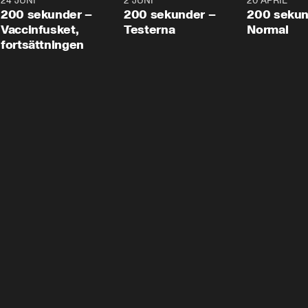
24 JUNI
5:00
2 JUNI
4:23
20 APRIL
200 sekunder –
200 sekunder –
200 sekun
Vaccinfusket,
Testerna
Normal
fortsättningen