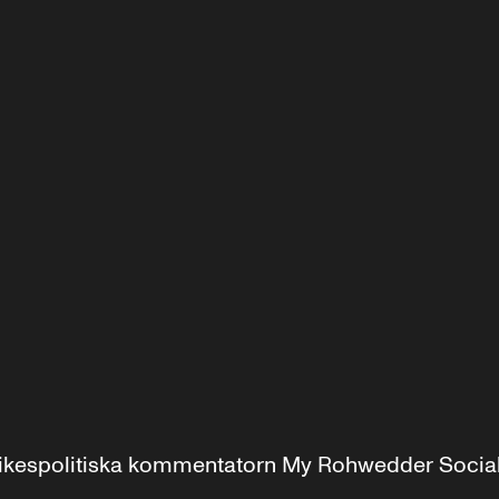
r inrikespolitiska kommentatorn My Rohwedder Soci