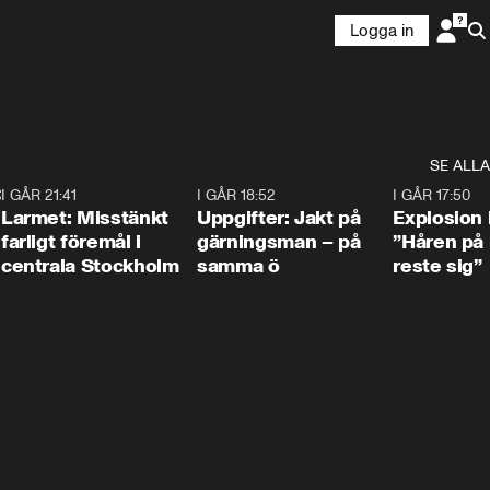
Logga in
SE ALLA
:30
6
I GÅR 21:41
0:35
I GÅR 18:52
0:33
I GÅR 17:50
Larmet: Misstänkt
Uppgifter: Jakt på
Explosion 
farligt föremål i
gärningsman – på
”Håren på
centrala Stockholm
samma ö
reste sig”