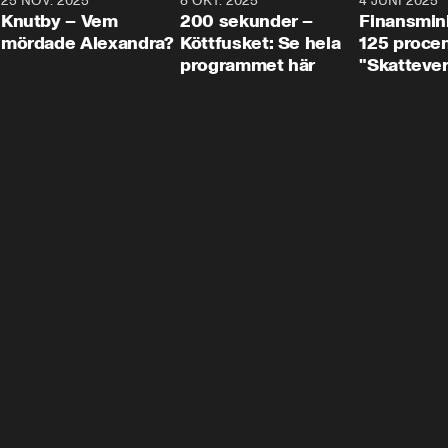
3
25 NOV. 2025
31:05
8 OKT. 2025
4:29
4 JUNI 2025
Knutby – Vem
200 sekunder –
Finansmin
mördade Alexandra?
Köttfusket: Se hela
125 procent
programmet här
"Skattever
viktig uppg