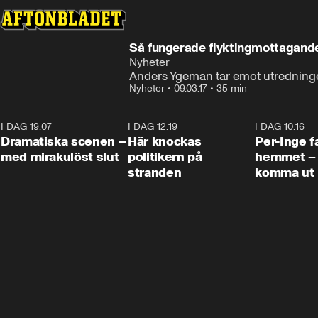
Så fungerade flyktingmottagand
Nyheter
Anders Ygeman tar emot utredninge
Nyheter
•
09.03.17
•
35 min
I DAG 19:07
0:42
I DAG 12:19
0:45
I DAG 10:16
Dramatiska scenen –
Här knockas
Per-Inge fa
med mirakulöst slut
politikern på
hemmet – 
stranden
komma ut