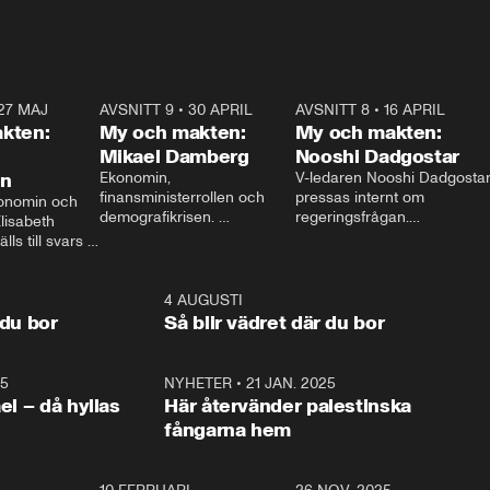
27 MAJ
3:51
AVSNITT 9
•
30 APRIL
24:00
AVSNITT 8
•
16 APRIL
25:1
kten:
My och makten:
My och makten:
Mikael Damberg
Nooshi Dadgostar
on
Ekonomin, 
V-ledaren Nooshi Dadgostar
finansministerrollen och 
pressas internt om 
onomin och 
demografikrisen. 
regeringsfrågan.

lisabeth 
Oppositionen ställs till svars 
I Aftonbladets 
ls till svars 
när Socialdemokraternas 
partiledarutfrågning ”My 
stern gästar 
Mikael Damberg gästar My 
och Makten” sätter hon ner 
My och Makten. 
och Makten. 
foten mot kritikerna:

1:06
4 AUGUSTI
1:0
– Vi ställer upp i val. Ska vi 
 du bor
Så blir vädret där du bor
vara med så sitter vi förstås 
25
1:22
NYHETER
•
21 JAN. 2025
0:5
ael – då hyllas
Här återvänder palestinska
fångarna hem