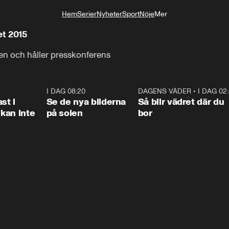
Hem
Serier
Nyheter
Sport
Nöje
Mer
Livsstil
et 2015
n och håller presskonferens
1:26
I DAG 08:20
0:31
DAGENS VÄDER
•
I DAG 02
1:0
st i
Se de nya bilderna
Så blir vädret där du
kan inte
på solen
bor