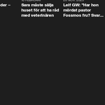
4:24
10 FEBRUARI
4:13
26 NOV. 2025
8:1
der –
Sara måste sälja
Leif GW: ”Har hon
huset för att ha råd
mördat pastor
med veterinären
Fossmos fru? Svar
nej.”