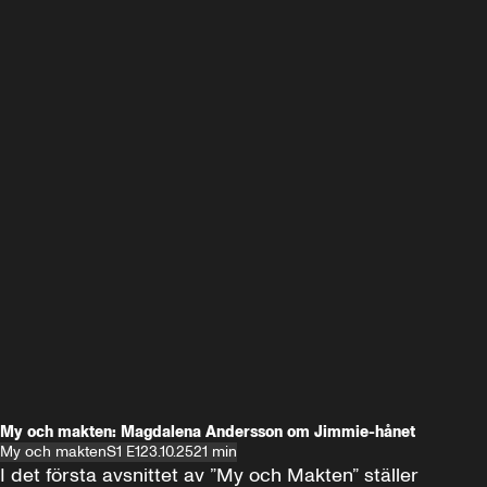
My och makten: Magdalena Andersson om Jimmie-hånet
My och makten
S1 E1
23.10.25
21 min
I det första avsnittet av ”My och Makten” ställer 