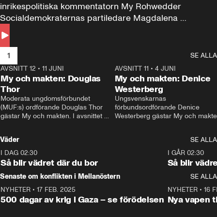
inrikespolitiska kommentatorn My Rohwedder 
Socialdemokraternas partiledare Magdalena 
Andersson till svars.
1
SE ALLA
AVSNITT 12
•
11 JUNI
26:27
AVSNITT 11
•
4 JUNI
2
My och makten: Douglas
My och makten: Denice
Thor
Westerberg
Moderata ungdomsförbundet 
Ungsvenskarnas 
(MUF:s) ordförande Douglas Thor 
förbundsordförande Denice 
gästar My och makten. I avsnittet 
Westerberg gästar My och makten.
diskuteras tonårsutvisningarna och 
avsnittet diskuteras migrationsfrå
hur Moderaterna ska locka väljare till 
och hur SD ska locka kvinnliga 
Väder
SE ALLA
valet i höst. 
väljare. 
I DAG 02:30
1:06
I GÅR 02:30
Så blir vädret där du bor
Så blir vädr
Senaste om konflikten i Mellanöstern
SE ALLA
NYHETER
•
17 FEB. 2025
0:45
NYHETER
•
16 F
500 dagar av krig i Gaza – se förödelsen
Nya vapen ti