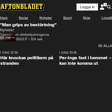
Logga in
Hem
Serier
Nyheter
Sport
Nöje
Livsstil
”Man grips av bestörtning”
Nyheter
Ygeman om dödsskjutningarna
Se mer
Nyheter
•
09.03.17
•
124 sek
SE ALLA
I DAG 12:19
0:45
I DAG 10:16
Här knockas politikern på
Per-Inge fast i hemmet –
stranden
kan inte komma ut