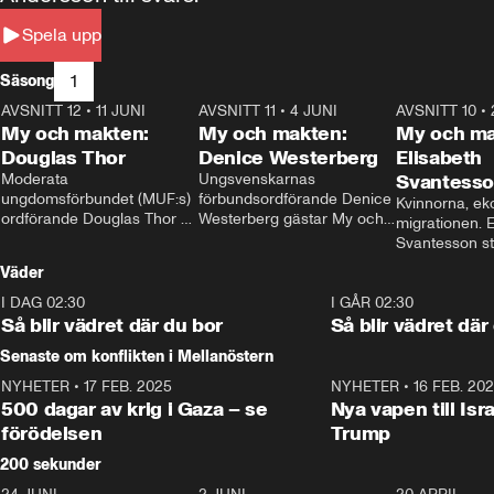
Spela upp
1
Säsong
AVSNITT 12
•
11 JUNI
26:27
AVSNITT 11
•
4 JUNI
23:40
AVSNITT 10
•
My och makten:
My och makten:
My och ma
Douglas Thor
Denice Westerberg
Elisabeth
Moderata 
Ungsvenskarnas 
Svantess
ungdomsförbundet (MUF:s) 
förbundsordförande Denice 
Kvinnorna, ek
ordförande Douglas Thor 
Westerberg gästar My och 
migrationen. E
gästar My och makten. I 
makten. I avsnittet 
Svantesson stäl
avsnittet diskuteras 
diskuteras migrationsfrågan 
när finansmini
Väder
tonårsutvisningarna och hur 
och hur SD ska locka 
Moderaterna ska locka 
kvinnliga väljare. 
I DAG 02:30
1:06
I GÅR 02:30
väljare till valet i höst. 
Så blir vädret där du bor
Så blir vädret där
Senaste om konflikten i Mellanöstern
NYHETER
•
17 FEB. 2025
0:45
NYHETER
•
16 FEB. 20
500 dagar av krig i Gaza – se
Nya vapen till Isr
förödelsen
Trump
200 sekunder