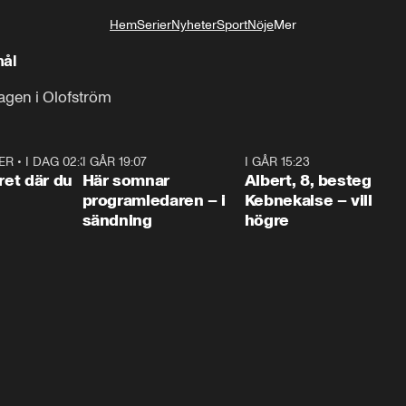
Hem
Serier
Nyheter
Sport
Nöje
Mer
Livsstil
mål
agen i Olofström
ER
•
I DAG 02:30
1:06
I GÅR 19:07
0:45
I GÅR 15:23
0:5
ret där du
Här somnar
Albert, 8, besteg
programledaren – i
Kebnekaise – vill
sändning
högre