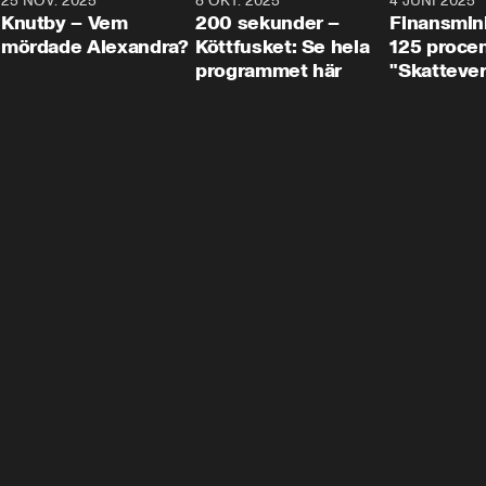
3
25 NOV. 2025
31:05
8 OKT. 2025
4:29
4 JUNI 2025
Knutby – Vem
200 sekunder –
Finansmin
mördade Alexandra?
Köttfusket: Se hela
125 procent
programmet här
"Skattever
viktig uppg