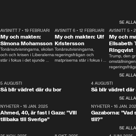
SE ALLA
7
AVSNITT 7
•
19 FEBRUARI
24:30
AVSNITT 6
•
12 FEBRUARI
27:30
AVSNITT 5
•
My och makten:
My och makten: Ulf
My och ma
Simona Mohamsson
Kristersson
Elisabeth
 
Tonårsutvisningarna, skolan 
Tonårsutvisningarna, 
Ringqvist
och och krisen i Liberalerna 
regeringsfrågan och 
Trump, den gr
står i fokus i det sjunde 
matpriserna står i fokus i 
omställningen
avsnittet av ”My och 
det sjätte avsnittet av ”My 
regeringsfråga
makten”. Se när 
och makten”. Se när 
centrum i det 
SE ALLA
Aftonbladets inrikespolitiska 
Aftonbladets inrikespolitiska 
avsnittet av ”
kommentator My 
kommentator My 
6
5 AUGUSTI
1:06
4 AUGUSTI
Makten”. Se nä
Rohwedder ställer 
Rohwedder ställer 
Så blir vädret där du bor
Så blir vädret där
Aftonbladets in
utbildnings- och 
statsminister Ulf Kristersson 
kommentator 
SE ALLA
integrationsminister Simona 
till svars.
Rohwedder stäl
Mohamsson till svars.
Centerpartiets
2
NYHETER
•
16 JAN. 2025
1:01
NYHETER
•
16 JAN. 20
Thand Ring till
Ahmed, 40, är fast i Gaza: ”Vill
Gazaborna: ”Vad s
tillbaka till Sverige”
till?”
SE ALLA