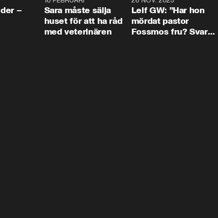
4:24
10 FEBRUARI
4:13
26 NOV. 2025
8:1
der –
Sara måste sälja
Leif GW: ”Har hon
huset för att ha råd
mördat pastor
med veterinären
Fossmos fru? Svar
nej.”