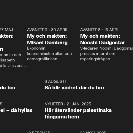
27 MAJ
3:51
AVSNITT 9
•
30 APRIL
24:00
AVSNITT 8
•
16 APRIL
25:1
kten:
My och makten:
My och makten:
Mikael Damberg
Nooshi Dadgostar
on
Ekonomin, 
V-ledaren Nooshi Dadgostar
finansministerrollen och 
pressas internt om 
onomin och 
demografikrisen. 
regeringsfrågan.

lisabeth 
Oppositionen ställs till svars 
I Aftonbladets 
ls till svars 
när Socialdemokraternas 
partiledarutfrågning ”My 
stern gästar 
Mikael Damberg gästar My 
och Makten” sätter hon ner 
My och Makten. 
och Makten. 
foten mot kritikerna:

1:06
6 AUGUSTI
1:0
– Vi ställer upp i val. Ska vi 
 du bor
Så blir vädret där du bor
vara med så sitter vi förstås 
25
1:22
NYHETER
•
21 JAN. 2025
0:5
ael – då hyllas
Här återvänder palestinska
fångarna hem