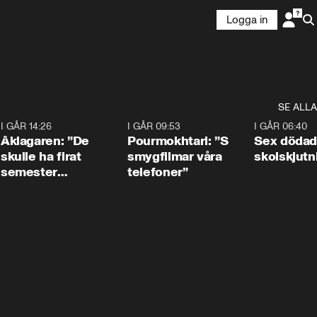
Logga in
SE ALLA
4
I GÅR 14:26
1:54
I GÅR 09:53
1:36
I GÅR 06:40
Åklagaren: ”De
Pourmokhtari: ”S
Sex dödad
skulle ha firat
smygfilmar våra
skolskjutn
semester
telefoner”
tillsammans”