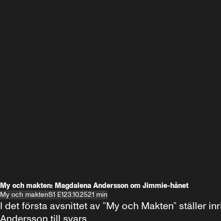
My och makten: Magdalena Andersson om Jimmie-hånet
My och makten
S1 E1
23.10.25
21 min
I det första avsnittet av ”My och Makten” ställe
Andersson till svars.