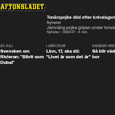
Tonårspojke död efter knivslags
Nyheter
Jämnårig pojke gripen under torsd
Nyheter
•
09.03.17
•
4 min
23 JULI
1:42
I GÅR 20:08
4:36
DAGENS VÄD
Svensken om
Linn, 17, ska dö:
Så blir väd
Rivieran: "Blivit som
”Livet är som det är”
bor
Dubai"