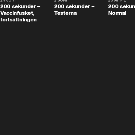
24 JUNI
5:00
2 JUNI
4:23
20 APRIL
200 sekunder –
200 sekunder –
200 sekun
Vaccinfusket,
Testerna
Normal
fortsättningen