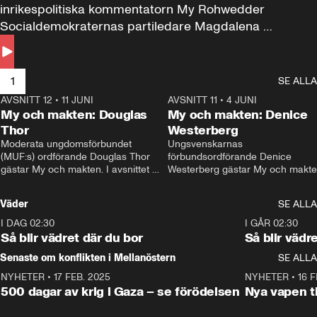
inrikespolitiska kommentatorn My Rohwedder 
Socialdemokraternas partiledare Magdalena 
Andersson till svars.
1
SE ALLA
AVSNITT 12
•
11 JUNI
26:27
AVSNITT 11
•
4 JUNI
2
My och makten: Douglas
My och makten: Denice
Thor
Westerberg
Moderata ungdomsförbundet 
Ungsvenskarnas 
(MUF:s) ordförande Douglas Thor 
förbundsordförande Denice 
gästar My och makten. I avsnittet 
Westerberg gästar My och makten.
diskuteras tonårsutvisningarna och 
avsnittet diskuteras migrationsfrå
hur Moderaterna ska locka väljare till 
och hur SD ska locka kvinnliga 
Väder
SE ALLA
valet i höst. 
väljare. 
I DAG 02:30
1:06
I GÅR 02:30
Så blir vädret där du bor
Så blir vädr
Senaste om konflikten i Mellanöstern
SE ALLA
NYHETER
•
17 FEB. 2025
0:45
NYHETER
•
16 F
500 dagar av krig i Gaza – se förödelsen
Nya vapen ti