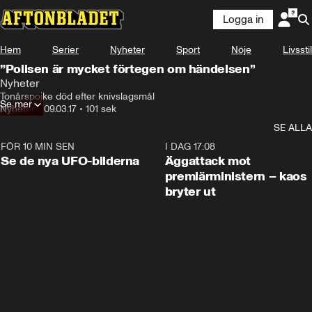
Logga in
Hem
Serier
Nyheter
Sport
Nöje
Livsstil
”Polisen är mycket förtegen om händelsen”
Nyheter
Tonårspojke död efter knivslagsmål
Se mer
Nyheter
•
09.03.17
•
101 sek
SE ALLA
FÖR 10 MIN SEN
0:36
I DAG 17:08
Se de nya UFO-bilderna
Äggattack mot
premiärministern – kaos
bryter ut