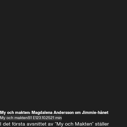
My och makten: Magdalena Andersson om Jimmie-hånet
My och makten
S1 E1
23.10.25
21 min
I det första avsnittet av ”My och Makten” ställer 