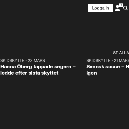
Logga in
SE ALLA
9
SKIDSKYTTE
•
22 MARS
0:55
SKIDSKYTTE
•
21 MAR
Hanna Öberg tappade segern –
Svensk succé – 
ledde efter sista skyttet
igen