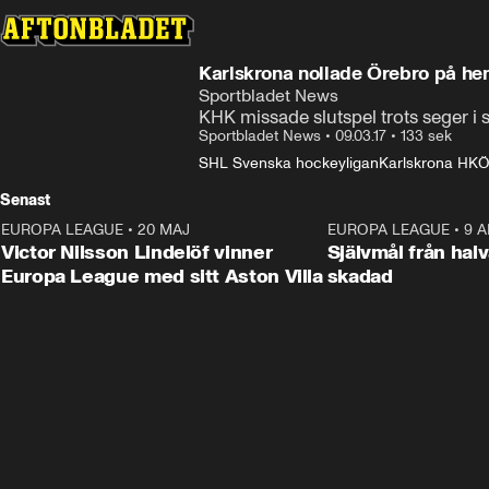
Karlskrona nollade Örebro på h
Sportbladet News
KHK missade slutspel trots seger i
Sportbladet News
•
09.03.17
•
133 sek
SHL Svenska hockeyligan
Karlskrona HK
Ö
Senast
EUROPA LEAGUE
•
20 MAJ
1:32
EUROPA LEAGUE
•
9 A
Victor Nilsson Lindelöf vinner
Självmål från hal
Europa League med sitt Aston Villa
skadad