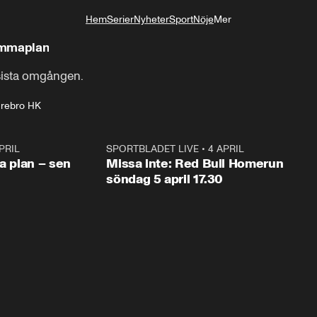
Hem
Serier
Nyheter
Sport
Nöje
Mer
Livsstil
emmaplan
 sista omgången.
rebro HK
PRIL
1:03
SPORTBLADET LIVE
•
4 APRIL
1:0
va plan – sen
Missa inte: Red Bull Homerun
söndag 5 april 17.30