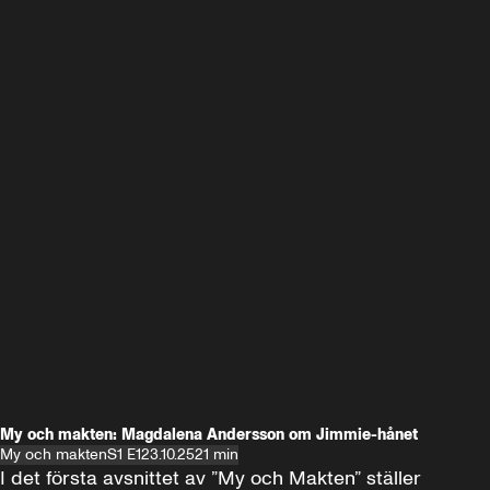
My och makten: Magdalena Andersson om Jimmie-hånet
My och makten
S1 E1
23.10.25
21 min
I det första avsnittet av ”My och Makten” ställer 