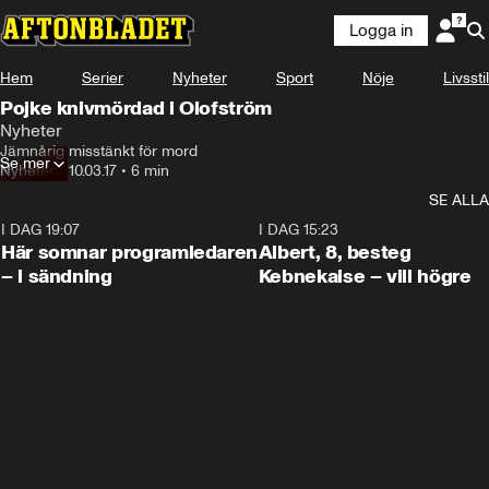
Logga in
Hem
Serier
Nyheter
Sport
Nöje
Livsstil
Pojke knivmördad i Olofström
Nyheter
Jämnårig misstänkt för mord
Se mer
Nyheter
•
10.03.17
•
6 min
SE ALLA
I DAG 19:07
0:45
I DAG 15:23
Här somnar programledaren
Albert, 8, besteg
– i sändning
Kebnekaise – vill högre