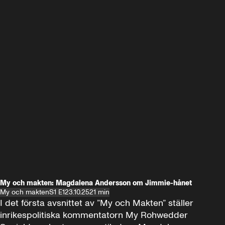
My och makten: Magdalena Andersson om Jimmie-hånet
My och makten
S1 E1
23.10.25
21 min
I det första avsnittet av ”My och Makten” ställer 
inrikespolitiska kommentatorn My Rohwedder 