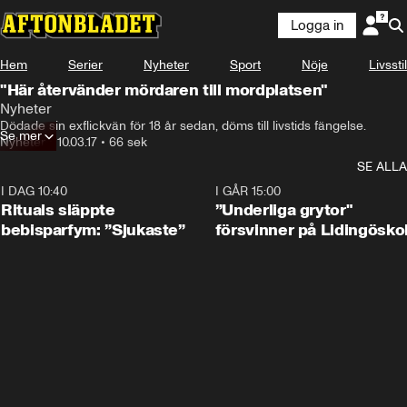
Logga in
Hem
Serier
Nyheter
Sport
Nöje
Livsstil
"Här återvänder mördaren till mordplatsen"
Nyheter
Dödade sin exflickvän för 18 år sedan, döms till livstids fängelse.
Se mer
Nyheter
•
10.03.17
•
66 sek
SE ALLA
I DAG 10:40
1:01
I GÅR 15:00
Rituals släppte
”Underliga grytor"
bebisparfym: ”Sjukaste”
försvinner på Lidingösko