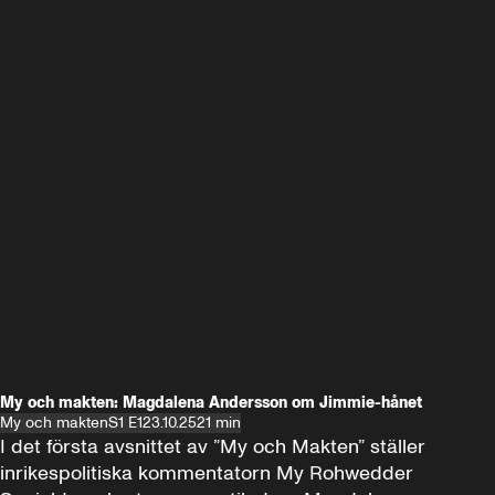
My och makten: Magdalena Andersson om Jimmie-hånet
My och makten
S1 E1
23.10.25
21 min
I det första avsnittet av ”My och Makten” ställer 
inrikespolitiska kommentatorn My Rohwedder 