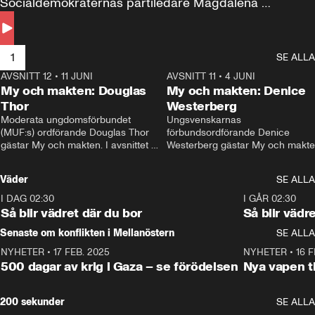
Socialdemokraternas partiledare Magdalena 
Andersson till svars.
1
SE ALLA
AVSNITT 12
•
11 JUNI
26:27
AVSNITT 11
•
4 JUNI
2
My och makten: Douglas
My och makten: Denice
Thor
Westerberg
Moderata ungdomsförbundet 
Ungsvenskarnas 
(MUF:s) ordförande Douglas Thor 
förbundsordförande Denice 
gästar My och makten. I avsnittet 
Westerberg gästar My och makten.
diskuteras tonårsutvisningarna och 
avsnittet diskuteras migrationsfrå
hur Moderaterna ska locka väljare till 
och hur SD ska locka kvinnliga 
Väder
SE ALLA
valet i höst. 
väljare. 
I DAG 02:30
1:06
I GÅR 02:30
Så blir vädret där du bor
Så blir vädr
Senaste om konflikten i Mellanöstern
SE ALLA
NYHETER
•
17 FEB. 2025
0:45
NYHETER
•
16 F
500 dagar av krig i Gaza – se förödelsen
Nya vapen ti
200 sekunder
SE ALLA