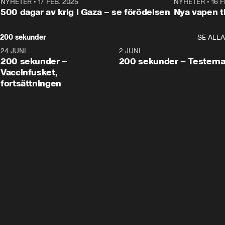
NYHETER
•
17 FEB. 2025
0:45
NYHETER
•
16 F
500 dagar av krig i Gaza – se förödelsen
Nya vapen ti
200 sekunder
SE ALLA
24 JUNI
5:00
2 JUNI
200 sekunder –
200 sekunder – Testern
Vaccinfusket,
fortsättningen