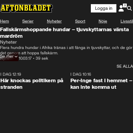
Logga in
Hem
Serier
Nyheter
Sport
Nöje
Livsstil
Fallskärmshoppande hundar – tjuvskyttarnas värsta
mardröm
Nyheter
Flera hundra hundar i Afrika tränas i att fånga in tjuvskyttar, och de gör 
det genom att hoppa fallskärm.
Se mer
Nyheter
•
10.03.17
•
39 sek
SE ALLA
I DAG 12:19
0:45
I DAG 10:16
Här knockas politikern på
Per-Inge fast i hemmet –
stranden
kan inte komma ut