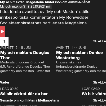
My och makten: Magdalena Andersson om Jimmie-hånet
My och makten
S1 E1
23.10.25
21 min
I det första avsnittet av ”My och Makten” ställer 
inrikespolitiska kommentatorn My Rohwedder 
Socialdemokraternas partiledare Magdalena 
Andersson till svars.
1
SE ALLA
AVSNITT 12
•
11 JUNI
26:27
AVSNITT 11
•
4 JUNI
2
My och makten: Douglas
My och makten: Denice
Thor
Westerberg
Moderata ungdomsförbundet 
Ungsvenskarnas 
(MUF:s) ordförande Douglas Thor 
förbundsordförande Denice 
gästar My och makten. I avsnittet 
Westerberg gästar My och makten.
diskuteras tonårsutvisningarna och 
avsnittet diskuteras migrationsfrå
hur Moderaterna ska locka väljare till 
och hur SD ska locka kvinnliga 
Väder
SE ALLA
valet i höst. 
väljare. 
I DAG 02:30
1:06
I GÅR 02:30
Så blir vädret där du bor
Så blir vädr
Senaste om konflikten i Mellanöstern
SE ALLA