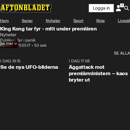
Logga in
Hem
Serier
Nyheter
Sport
Nöje
Livsstil
King Kong tar fyr - mitt under premiären
Nyheter
Publiken flyr i panik
Se mer
Nyheter
•
11.03.17
•
50 sek
SE ALLA
I DAG 19:15
0:36
I DAG 17:08
Se de nya UFO-bilderna
Äggattack mot
premiärministern – kaos
bryter ut