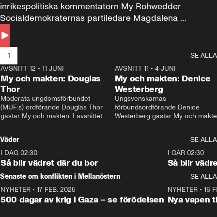
inrikespolitiska kommentatorn My Rohwedder 
Socialdemokraternas partiledare Magdalena 
Andersson till svars.
1
SE ALLA
AVSNITT 12
•
11 JUNI
26:27
AVSNITT 11
•
4 JUNI
2
My och makten: Douglas
My och makten: Denice
Thor
Westerberg
Moderata ungdomsförbundet 
Ungsvenskarnas 
(MUF:s) ordförande Douglas Thor 
förbundsordförande Denice 
gästar My och makten. I avsnittet 
Westerberg gästar My och makten.
diskuteras tonårsutvisningarna och 
avsnittet diskuteras migrationsfrå
hur Moderaterna ska locka väljare till 
och hur SD ska locka kvinnliga 
Väder
SE ALLA
valet i höst. 
väljare. 
I DAG 02:30
1:06
I GÅR 02:30
Så blir vädret där du bor
Så blir vädr
Senaste om konflikten i Mellanöstern
SE ALLA
NYHETER
•
17 FEB. 2025
0:45
NYHETER
•
16 F
500 dagar av krig i Gaza – se förödelsen
Nya vapen ti