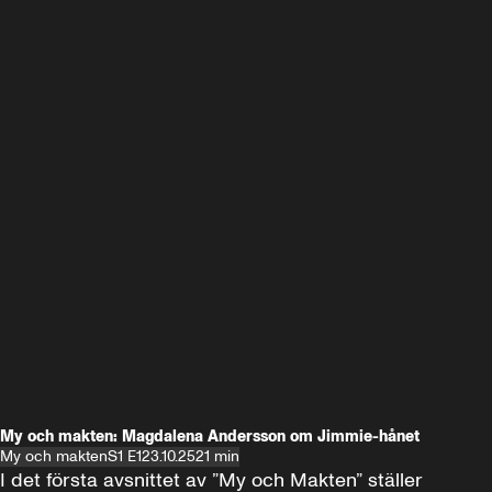
My och makten: Magdalena Andersson om Jimmie-hånet
My och makten
S1 E1
23.10.25
21 min
I det första avsnittet av ”My och Makten” ställer 