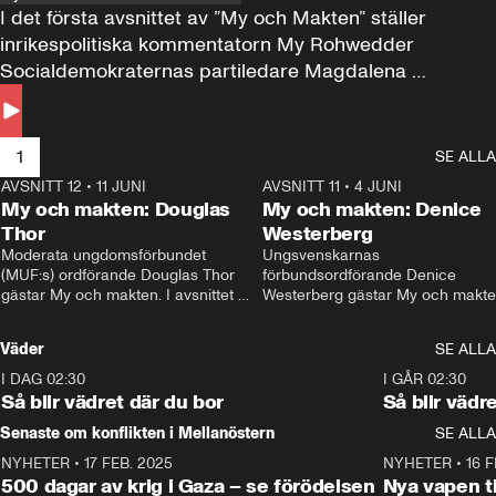
I det första avsnittet av ”My och Makten” ställer 
inrikespolitiska kommentatorn My Rohwedder 
Socialdemokraternas partiledare Magdalena 
Andersson till svars.
1
SE ALLA
AVSNITT 12
•
11 JUNI
26:27
AVSNITT 11
•
4 JUNI
2
My och makten: Douglas
My och makten: Denice
Thor
Westerberg
Moderata ungdomsförbundet 
Ungsvenskarnas 
(MUF:s) ordförande Douglas Thor 
förbundsordförande Denice 
gästar My och makten. I avsnittet 
Westerberg gästar My och makten.
diskuteras tonårsutvisningarna och 
avsnittet diskuteras migrationsfrå
hur Moderaterna ska locka väljare till 
och hur SD ska locka kvinnliga 
Väder
SE ALLA
valet i höst. 
väljare. 
I DAG 02:30
1:06
I GÅR 02:30
Så blir vädret där du bor
Så blir vädr
Senaste om konflikten i Mellanöstern
SE ALLA
NYHETER
•
17 FEB. 2025
0:45
NYHETER
•
16 F
500 dagar av krig i Gaza – se förödelsen
Nya vapen ti