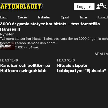
Logga in
Hem
Serier
Nyheter
Sport
Nöje
Livsstil
3000 år gamla statyer har hittats – tros föreställa
Ramses II
Nyheter
Två stora statyer har hittats i Kairo, tros vara fler än 3000 år gamla och 
föreställa Faraon Ramses den andre.
Se mer
Nyheter
•
11.03.17
•
54 sek
SE ALLA
I DAG 13:46
0:55
I DAG 10:40
Kändisar och politiker på
Rituals släppte
Heffners swingerklubb
bebisparfym: ”Sjukaste”