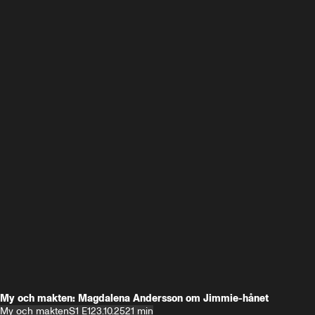
My och makten: Magdalena Andersson om Jimmie-hånet
My och makten
S1 E1
23.10.25
21 min