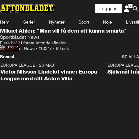
Logga in
Hem
Serier
Nyheter
Sport
Nöje
Livsstil
Mikael Ahlén: "Man vill få dem att känna smärta"
Sportbladet News
Flera bråk i första åttondelsfinalen
Se mer
Sportbladet News
•
11.03.17
•
89 sek
Senast
SE ALLA
EUROPA LEAGUE
•
20 MAJ
1:32
EUROPA LEAG
Victor Nilsson Lindelöf vinner Europa
Självmål frå
League med sitt Aston Villa