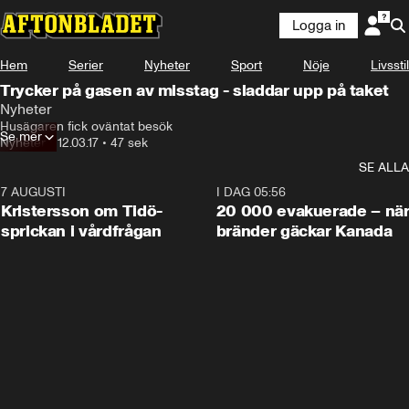
Logga in
Hem
Serier
Nyheter
Sport
Nöje
Livsstil
Trycker på gasen av misstag - sladdar upp på taket
Nyheter
Husägaren fick oväntat besök
Se mer
Nyheter
•
12.03.17
•
47 sek
SE ALLA
7 AUGUSTI
0:42
I DAG 05:56
Kristersson om Tidö-
20 000 evakuerade – nä
sprickan i vårdfrågan
bränder gäckar Kanada