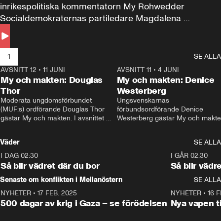
inrikespolitiska kommentatorn My Rohwedder 
Socialdemokraternas partiledare Magdalena 
Andersson till svars.
1
SE ALLA
AVSNITT 12
•
11 JUNI
26:27
AVSNITT 11
•
4 JUNI
2
My och makten: Douglas
My och makten: Denice
Thor
Westerberg
Moderata ungdomsförbundet 
Ungsvenskarnas 
(MUF:s) ordförande Douglas Thor 
förbundsordförande Denice 
gästar My och makten. I avsnittet 
Westerberg gästar My och makten.
diskuteras tonårsutvisningarna och 
avsnittet diskuteras migrationsfrå
hur Moderaterna ska locka väljare till 
och hur SD ska locka kvinnliga 
Väder
SE ALLA
valet i höst. 
väljare. 
I DAG 02:30
1:06
I GÅR 02:30
Så blir vädret där du bor
Så blir vädr
Senaste om konflikten i Mellanöstern
SE ALLA
NYHETER
•
17 FEB. 2025
0:45
NYHETER
•
16 F
500 dagar av krig i Gaza – se förödelsen
Nya vapen ti