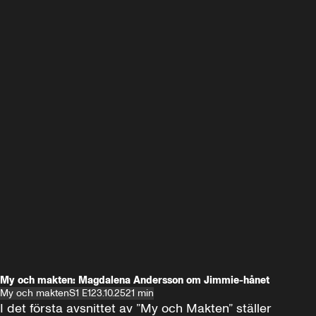
My och makten: Magdalena Andersson om Jimmie-hånet
My och makten
S1 E1
23.10.25
21 min
I det första avsnittet av ”My och Makten” ställer 