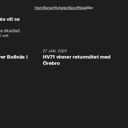
Hem
Serier
Nyheter
Sport
Nöje
Mer
Livsstil
e vill se
ane skadad
6 sek
2:28
27 JAN. 2020
er Bollnäs i
HV71 vinner returmötet med
Örebro