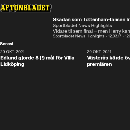
Skadan som Tottenham-fansen int
Sportbladet News Highlights
Vidare til semifinal – men Harry k
Sportbladet News Highlights
•
12.03.17
•
12
Senast
29 OKT. 2021
4:11
29 OKT. 2021
Edlund gjorde 8 (!) mål för Villa
Västerås körde öv
Lidköping
premiären