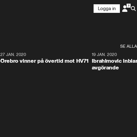
Logga in
SE ALLA
27 JAN. 2020
19 JAN. 2020
Örebro vinner på övertid mot HV71
Ibrahimovic inbla
avgörande