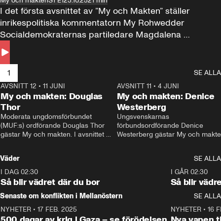
My och makten
S1 E1
23.10.25
21 min
I det första avsnittet av ”My och Makten” ställer 
inrikespolitiska kommentatorn My Rohwedder 
Socialdemokraternas partiledare Magdalena 
Andersson till svars.
1
SE ALLA
AVSNITT 12
•
11 JUNI
26:27
AVSNITT 11
•
4 JUNI
2
My och makten: Douglas
My och makten: Denice
Thor
Westerberg
Moderata ungdomsförbundet 
Ungsvenskarnas 
(MUF:s) ordförande Douglas Thor 
förbundsordförande Denice 
gästar My och makten. I avsnittet 
Westerberg gästar My och makten.
diskuteras tonårsutvisningarna och 
avsnittet diskuteras migrationsfrå
hur Moderaterna ska locka väljare till 
och hur SD ska locka kvinnliga 
Väder
SE ALLA
valet i höst. 
väljare. 
I DAG 02:30
1:06
I GÅR 02:30
Så blir vädret där du bor
Så blir vädr
Senaste om konflikten i Mellanöstern
SE ALLA
NYHETER
•
17 FEB. 2025
0:45
NYHETER
•
16 F
500 dagar av krig i Gaza – se förödelsen
Nya vapen ti