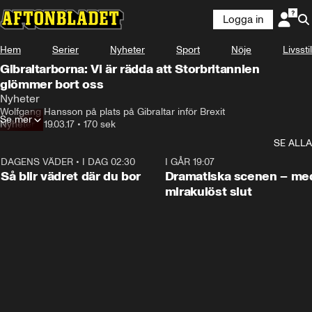
Logga in
Hem
Serier
Nyheter
Sport
Nöje
Livsstil
Gibraltarborna: Vi är rädda att Storbritannien
glömmer bort oss
Nyheter
Wolfgang Hansson på plats på Gibraltar inför Brexit
Se mer
Nyheter
•
19.03.17
•
170 sek
SE ALLA
DAGENS VÄDER
•
I DAG 02:30
1:06
I GÅR 19:07
Så blir vädret där du bor
Dramatiska scenen – me
mirakulöst slut