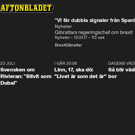
"Vi får dubbla signaler från Span
Nyheter
Gibraltars regeringschef om brexit
Nyheter
•
13.03.17
•
113 sek
Brexit
Gibraltar
23 JULI
1:42
I GÅR 20:08
4:36
DAGENS VÄD
Svensken om
Linn, 17, ska dö:
Så blir väd
Rivieran: "Blivit som
”Livet är som det är”
bor
Dubai"