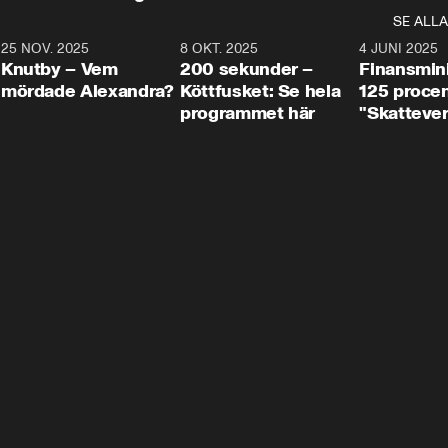
SE ALLA
3
25 NOV. 2025
31:05
8 OKT. 2025
4:29
4 JUNI 2025
Knutby – Vem
200 sekunder –
Finansmin
mördade Alexandra?
Köttfusket: Se hela
125 procent
programmet här
"Skattever
viktig uppg