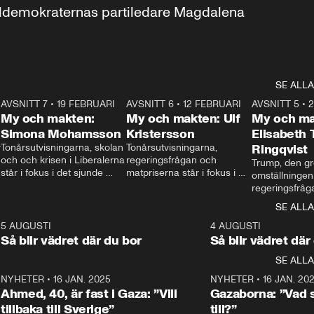
aldemokraternas partiledare Magdalena 
SE ALLA
7
AVSNITT 7
•
19 FEBRUARI
24:30
AVSNITT 6
•
12 FEBRUARI
27:30
AVSNITT 5
•
My och makten:
My och makten: Ulf
My och ma
Simona Mohamsson
Kristersson
Elisabeth
 
Tonårsutvisningarna, skolan 
Tonårsutvisningarna, 
Ringqvist
och och krisen i Liberalerna 
regeringsfrågan och 
Trump, den gr
står i fokus i det sjunde 
matpriserna står i fokus i 
omställningen
avsnittet av ”My och 
det sjätte avsnittet av ”My 
regeringsfråga
makten”. Se när 
och makten”. Se när 
centrum i det 
SE ALLA
Aftonbladets inrikespolitiska 
Aftonbladets inrikespolitiska 
avsnittet av ”
kommentator My 
kommentator My 
6
5 AUGUSTI
1:06
4 AUGUSTI
Makten”. Se nä
Rohwedder ställer 
Rohwedder ställer 
Så blir vädret där du bor
Så blir vädret där
Aftonbladets in
utbildnings- och 
statsminister Ulf Kristersson 
kommentator 
SE ALLA
integrationsminister Simona 
till svars.
Rohwedder stäl
Mohamsson till svars.
Centerpartiets
2
NYHETER
•
16 JAN. 2025
1:01
NYHETER
•
16 JAN. 20
Thand Ring till
Ahmed, 40, är fast i Gaza: ”Vill
Gazaborna: ”Vad s
tillbaka till Sverige”
till?”