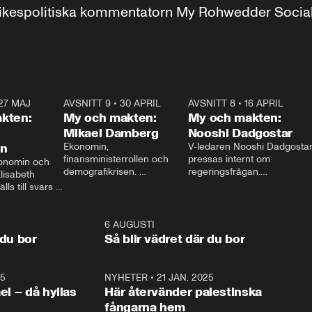
r inrikespolitiska kommentatorn My Rohwedder Soci
27 MAJ
3:51
AVSNITT 9
•
30 APRIL
24:00
AVSNITT 8
•
16 APRIL
25:1
kten:
My och makten:
My och makten:
Mikael Damberg
Nooshi Dadgostar
on
Ekonomin, 
V-ledaren Nooshi Dadgostar
finansministerrollen och 
pressas internt om 
onomin och 
demografikrisen. 
regeringsfrågan.

lisabeth 
Oppositionen ställs till svars 
I Aftonbladets 
ls till svars 
när Socialdemokraternas 
partiledarutfrågning ”My 
stern gästar 
Mikael Damberg gästar My 
och Makten” sätter hon ner 
My och Makten. 
och Makten. 
foten mot kritikerna:

1:06
6 AUGUSTI
1:0
– Vi ställer upp i val. Ska vi 
 du bor
Så blir vädret där du bor
vara med så sitter vi förstås 
25
1:22
NYHETER
•
21 JAN. 2025
0:5
ael – då hyllas
Här återvänder palestinska
fångarna hem