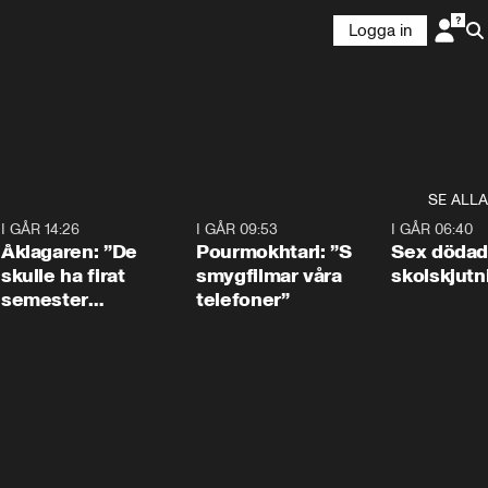
Logga in
SE ALLA
4
I GÅR 14:26
1:54
I GÅR 09:53
1:36
I GÅR 06:40
Åklagaren: ”De
Pourmokhtari: ”S
Sex dödad
skulle ha firat
smygfilmar våra
skolskjutn
semester
telefoner”
tillsammans”