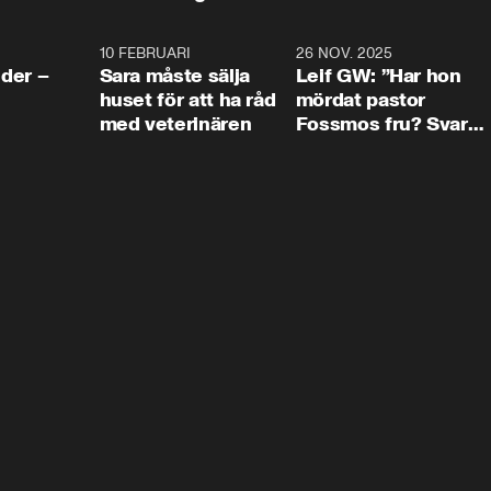
4:24
10 FEBRUARI
4:13
26 NOV. 2025
8:1
der –
Sara måste sälja
Leif GW: ”Har hon
huset för att ha råd
mördat pastor
med veterinären
Fossmos fru? Svar
nej.”