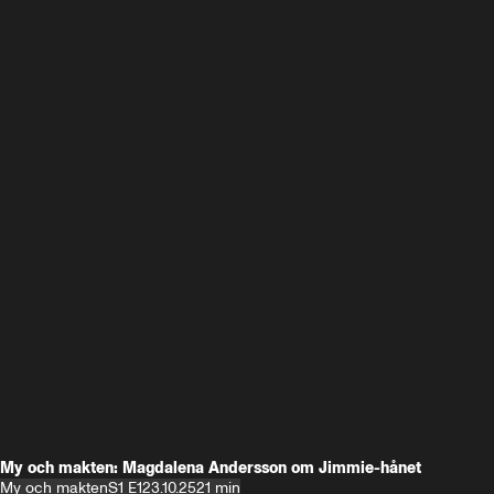
My och makten: Magdalena Andersson om Jimmie-hånet
My och makten
S1 E1
23.10.25
21 min