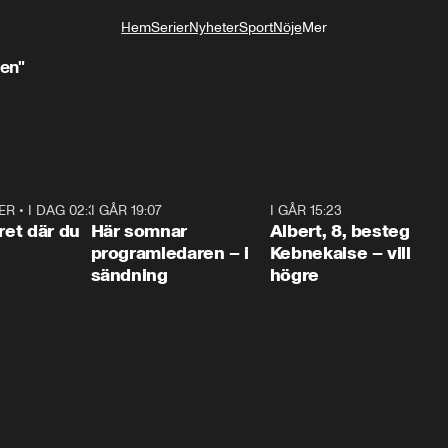
Hem
Serier
Nyheter
Sport
Nöje
Mer
Livsstil
ien"
ER
•
I DAG 02:30
1:06
I GÅR 19:07
0:45
I GÅR 15:23
0:5
ret där du
Här somnar
Albert, 8, besteg
programledaren – i
Kebnekaise – vill
sändning
högre