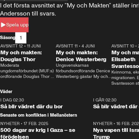
I det första avsnittet av ”My och Makten” ställe
Andersson till svars.
Spela upp
1
Säsong
AVSNITT 12
•
11 JUNI
26:27
AVSNITT 11
•
4 JUNI
23:40
AVSNITT 10
•
My och makten:
My och makten:
My och ma
Douglas Thor
Denice Westerberg
Elisabeth
Moderata 
Ungsvenskarnas 
Svantess
ungdomsförbundet (MUF:s) 
förbundsordförande Denice 
Kvinnorna, ek
ordförande Douglas Thor 
Westerberg gästar My och 
migrationen. E
gästar My och makten. I 
makten. I avsnittet 
Svantesson stäl
avsnittet diskuteras 
diskuteras migrationsfrågan 
när finansmini
Väder
tonårsutvisningarna och hur 
och hur SD ska locka 
Moderaterna ska locka 
kvinnliga väljare. 
I DAG 02:30
1:06
I GÅR 02:30
väljare till valet i höst. 
Så blir vädret där du bor
Så blir vädret där
Senaste om konflikten i Mellanöstern
NYHETER
•
17 FEB. 2025
0:45
NYHETER
•
16 FEB. 20
500 dagar av krig i Gaza – se
Nya vapen till Isr
förödelsen
Trump